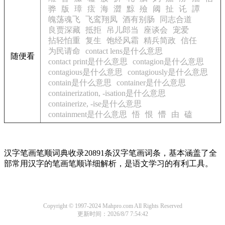
骅
版
璋
痃
海
澀
黥
殮
阈
扯
讬
譚
魄荡魂飞
飞鸾翔凤
酒有别肠
同志合道
良贾深藏
抵拒
吊儿郎当
座谈会
宠爱
拈轻怕重
复生
饱经风霜
精兵简政
信任
为民请命
contact lens是什么意思
随便看
contact print是什么意思
contagion是什么意思
contagious是什么意思
contagiously是什么意思
contain是什么意思
container是什么意思
containerization, -isation是什么意思
containerize, -ise是什么意思
containment是什么意思
悟
恨
懵
由
磕
汉字笔画笔顺词典收录20891条汉字笔画词条，基本涵盖了全
部常用汉字的笔画笔顺详细解析，是语文学习的有利工具。
Copyright © 1997-2024 Mahpro.com All Rights Reserved
更新时间：2026/8/7 7:54:42