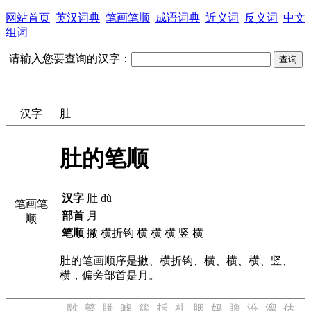
网站首页
英汉词典
笔画笔顺
成语词典
近义词
反义词
中文
组词
请输入您要查询的汉字：
汉字
肚
肚的笔顺
汉字
肚 dù
笔画笔
部首
月
顺
笔顺
撇 横折钩 横 横 横 竖 横
肚的笔画顺序是撇、横折钩、横、横、横、竖、
横，偏旁部首是月。
雕
瞽
賺
噓
簇
拆
札
胭
妈
贍
汾
溜
估