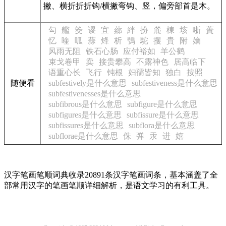
撇、横折折折钩/横撇弯钩、竖，偏旁部首是木。
勾
艦
筊
谡
宜
薌
絆
扮
麓
棟
垓
哳
蕢
忆
喹
呱
蒜
烽
析
鴞
駝
攫
貴
附
嫡
风雨无阻
铁石心肠
应付裕如
羊公鹤
束戈卷甲
卖
接贵攀高
不露神色
居高临下
语重心长
飞行
钝根
妇孺皆知
独白
按照
随便看
subfestively是什么意思
subfestiveness是什么意思
subfestivenesses是什么意思
subfibrous是什么意思
subfigure是什么意思
subfigures是什么意思
subfissure是什么意思
subfissures是什么意思
subflora是什么意思
subflorae是什么意思
侏
弹
汞
进
嬉
汉字笔画笔顺词典收录20891条汉字笔画词条，基本涵盖了全
部常用汉字的笔画笔顺详细解析，是语文学习的有利工具。