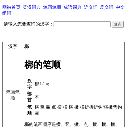
网站首页
英汉词典
笔画笔顺
成语词典
近义词
反义词
中文
组词
请输入您要查询的汉字：
汉字
梆
梆的笔顺
汉
梆 bāng
字
笔画笔
部
木
顺
首
笔
横 竖 撇 点 横 横 横 撇 横折折折钩/横撇弯钩
顺
竖
梆的笔画顺序是横、竖、撇、点、横、横、横、