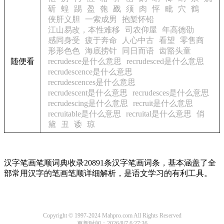
斫
蝗
踢
盈
匏
戤
须
肉
怦
毗
穴
鶴
侠肝义胆
一索成男
抱椠怀铅
江山易改，本性难移
司农仰屋
年高德劭
感同身受
疲于奔命
人心中古
看望
零售商
形形色色
海底捞针
同日而语
齿豁头童
随便看
recrudesce是什么意思
recrudesced是什么意思
recrudescence是什么意思
recrudescences是什么意思
recrudescent是什么意思
recrudesces是什么意思
recrudescing是什么意思
recruit是什么意思
recruitable是什么意思
recruital是什么意思
俏
黛
丑
诿
琼
汉字笔画笔顺词典收录20891条汉字笔画词条，基本涵盖了全
部常用汉字的笔画笔顺详细解析，是语文学习的有利工具。
Copyright © 1997-2024 Mahpro.com All Rights Reserved
更新时间：2026/8/7 6:27:36