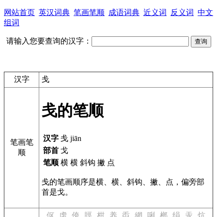
网站首页
英汉词典
笔画笔顺
成语词典
近义词
反义词
中文
组词
请输入您要查询的汉字：
汉字
戋
戋的笔顺
汉字
戋 jiān
笔画笔
部首
戈
顺
笔顺
横 横 斜钩 撇 点
戋的笔画顺序是横、横、斜钩、撇、点，偏旁部
首是戈。
伛
虏
侉
脛
柑
养
臿
網
唎
榔
绢
汞
炕