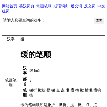
网站首页
英汉词典
笔画笔顺
成语词典
近义词
反义词
中文
组词
请输入您要查询的汉字：
汉字
缓
缓的笔顺
汉
缓 huǎn
字
部
笔画笔
纟
首
顺
笔
撇折 撇折 提 撇 点 点 撇 横 横 撇 横撇/横钩
顺
捺
缓的笔画顺序是撇折、撇折、提、撇、点、点、