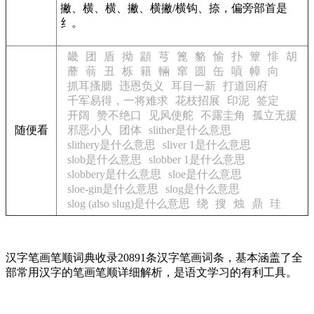
撇、横、横、撇、横撇/横钩、捺，偏旁部首是
纟。
畿
团
盾
拗
顓
芎
篦
貉
愉
扑
簟
悱
胡
蘼
蓊
丑
栎
籍
輛
窜
圆
缶
嗊
幛
向
抓耳搔腮
违恩负义
耳目一新
打道回府
千军易得，一将难求
花枝招展
印泥
签定
开阔
赞不绝口
见风使舵
不露圭角
孤立无援
随便看
邪恶小人
团体
slither是什么意思
slithery是什么意思
sliver 1是什么意思
slob是什么意思
slobber 1是什么意思
slobbery是什么意思
sloe是什么意思
sloe-gin是什么意思
slog是什么意思
slog (also slug)是什么意思
绕
搜
烛
鼎
珪
汉字笔画笔顺词典收录20891条汉字笔画词条，基本涵盖了全
部常用汉字的笔画笔顺详细解析，是语文学习的有利工具。