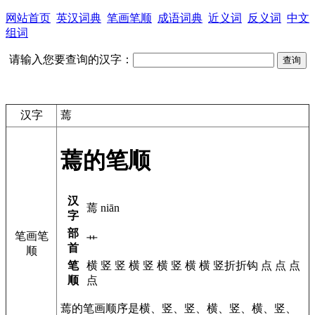
网站首页
英汉词典
笔画笔顺
成语词典
近义词
反义词
中文
组词
请输入您要查询的汉字：
汉字
蔫
蔫的笔顺
汉
蔫 niān
字
部
笔画笔
艹
首
顺
笔
横 竖 竖 横 竖 横 竖 横 横 竖折折钩 点 点 点
顺
点
蔫的笔画顺序是横、竖、竖、横、竖、横、竖、