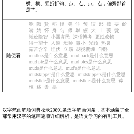
横、横、竖折折钩、点、点、点、点，偏旁部首
是艹。
罨
陬
贄
那
慍
鸮
雔
预
诘
鄢
檯
要
餄
潜
媲
怀
身
匀
师
粼
鳜
犬
丄
萋
髮
韬迹隐智
小国寡民
深稽博考
更姓改物
得一望十
人道
班师
微小
光顾
热暑
茹苦含辛
埋伏
立扇
胡搅蛮缠
仰卧
随便看
mudless是什么意思
mud pack是什么意思
mud pie是什么意思
mud pies是什么意思
muds是什么意思
mud's是什么意思
mudskipper是什么意思
mudskippers是什么意思
mudslide是什么意思
mudslides是什么意思
谆
椎
述
蓍
票
汉字笔画笔顺词典收录20891条汉字笔画词条，基本涵盖了全
部常用汉字的笔画笔顺详细解析，是语文学习的有利工具。