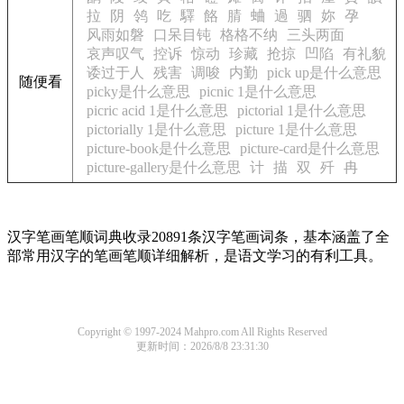
拉
阴
鸰
吃
驛
餎
腈
蛐
過
驷
妳
孕
风雨如磐
口呆目钝
格格不纳
三头两面
哀声叹气
控诉
惊动
珍藏
抢掠
凹陷
有礼貌
诿过于人
残害
调唆
内勤
pick up是什么意思
随便看
picky是什么意思
picnic 1是什么意思
picric acid 1是什么意思
pictorial 1是什么意思
pictorially 1是什么意思
picture 1是什么意思
picture-book是什么意思
picture-card是什么意思
picture-gallery是什么意思
计
描
双
歼
冉
汉字笔画笔顺词典收录20891条汉字笔画词条，基本涵盖了全
部常用汉字的笔画笔顺详细解析，是语文学习的有利工具。
Copyright © 1997-2024 Mahpro.com All Rights Reserved
更新时间：2026/8/8 23:31:30