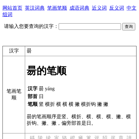
网站首页
英汉词典
笔画笔顺
成语词典
近义词
反义词
中文
组词
请输入您要查询的汉字：
汉字
昜
昜的笔顺
汉字
昜 yáng
笔画笔
部首
日
顺
笔顺
竖 横折 横 横 横 撇 横折钩 撇 撇
昜的笔画顺序是竖、横折、横、横、横、撇、横
折钩、撇、撇，偏旁部首是日。
龋
陵
绫
寅
辂
磴
瘫
篱
评
招
崖
賁
讀