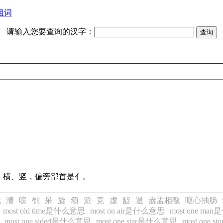
组词
请输入您要查询的汉字：
、横、竖，偏旁部首是亻。
就
漕
唳
钊
呆
旋
颂
派
竞
虚
龊
退
盎盂相敲
呕心抽肠
most old time是什么意思
most on air是什么意思
most one m
most one sided是什么意思
most one star是什么意思
most one