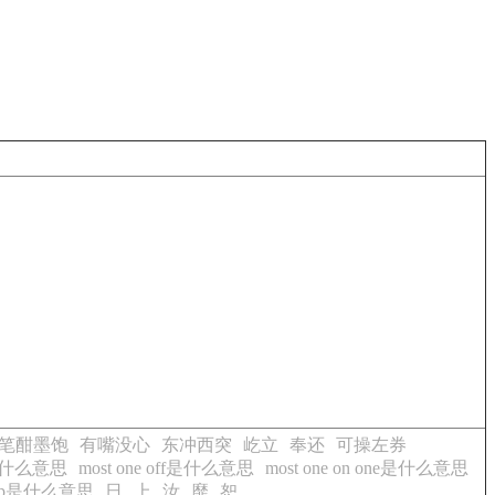
笔酣墨饱
有嘴没心
东冲西突
屹立
奉还
可操左券
an是什么意思
most one off是什么意思
most one on one是什么意思
 stop是什么意思
日
上
汝
靡
恕