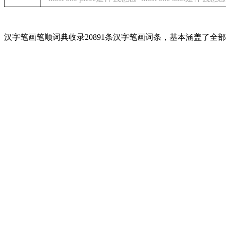
汉字笔画笔顺词典收录20891条汉字笔画词条，基本涵盖了