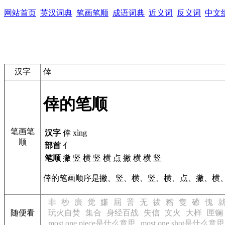
网站首页
英汉词典
笔画笔顺
成语词典
近义词
反义词
中文
汉字
倖
倖的笔顺
笔画笔
汉字
倖 xìng
顺
部首
亻
笔顺
撇 竖 横 竖 横 点 撇 横 横 竖
倖的笔画顺序是撇、竖、横、竖、横、点、撇、横
非
秒
廣
觉
嫌
屆
詈
无
祓
糌
隻
礤
傀
随便看
玩火自焚
集合
身经百战
失信
文火
大样
匣镧
most one piece是什么意思
most one shot是什么意思