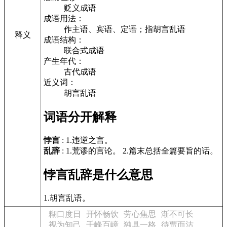
贬义成语
成语用法：
作主语、宾语、定语；指胡言乱语
释义
成语结构：
联合式成语
产生年代：
古代成语
近义词：
胡言乱语
词语分开解释
悖言
: 1.违逆之言。
乱辞
: 1.荒谬的言论。 2.篇末总括全篇要旨的话。
悖言乱辞是什么意思
1.胡言乱语。
糊口度日
开怀畅饮
劳心焦思
渐不可长
视为知己
千峰百嶂
独具一格
待贾而沽