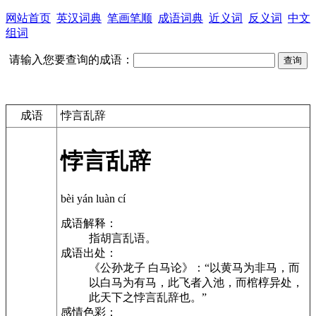
网站首页
英汉词典
笔画笔顺
成语词典
近义词
反义词
中文
组词
请输入您要查询的成语：
成语
悖言乱辞
悖言乱辞
bèi yán luàn cí
成语解释：
指胡言乱语。
成语出处：
《公孙龙子 白马论》：“以黄马为非马，而
以白马为有马，此飞者入池，而棺椁异处，
此天下之悖言乱辞也。”
感情色彩：