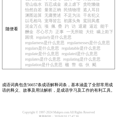
登山临水
百忍成金
凌上虐下
贪吃懒做
怡然自若
量凿正枘
民情物理
遮人耳目
渊图远算
无庸赘述
不足为法
干名犯义
以毛相马
宠辱皆忘
初露头角
鸾回凤翥
泥金万点
项
佩
疊
趵
访
退避
逼近
能干
随便看
酬金
尽心尽力
正事
一无所能
大灶
瞒上欺下
困境
regularly是什么意思
regularness是什么意思
regularnesses是什么意思
regulars是什么意思
regulatable是什么意思
regulate是什么意思
regulated是什么意思
regulates是什么意思
regulating是什么意思
regulation是什么意思
楹
辔
临
伙
颳
成语词典包含56657条成语解释词条，基本涵盖了全部常用成
语的释义、故事及用法解析，是成语学习及工作的有利工具。
Copyright © 1997-2024 Mahpro.com All Rights Reserved
更新时间：2026/8/10 17:47:30