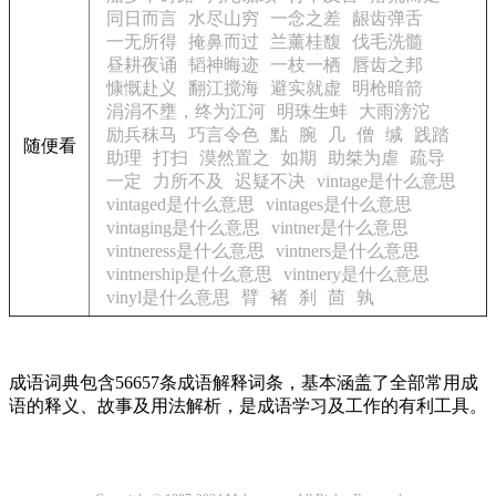
同日而言
水尽山穷
一念之差
龈齿弹舌
一无所得
掩鼻而过
兰薰桂馥
伐毛洗髓
昼耕夜诵
韬神晦迹
一枝一栖
唇齿之邦
慷慨赴义
翻江搅海
避实就虚
明枪暗箭
涓涓不壅，终为江河
明珠生蚌
大雨滂沱
励兵秣马
巧言令色
點
腕
几
僧
缄
践踏
随便看
助理
打扫
漠然置之
如期
助桀为虐
疏导
一定
力所不及
迟疑不决
vintage是什么意思
vintaged是什么意思
vintages是什么意思
vintaging是什么意思
vintner是什么意思
vintneress是什么意思
vintners是什么意思
vintnership是什么意思
vintnery是什么意思
vinyl是什么意思
臂
褚
刹
茴
孰
成语词典包含56657条成语解释词条，基本涵盖了全部常用成
语的释义、故事及用法解析，是成语学习及工作的有利工具。