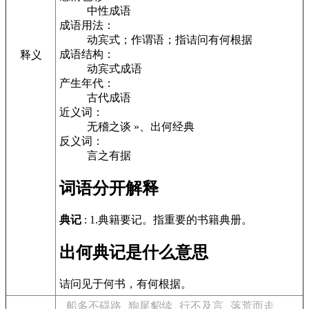
中性成语
成语用法：
动宾式；作谓语；指诘问有何根据
成语结构：
释义
动宾式成语
产生年代：
古代成语
近义词：
无稽之谈 »、出何经典
反义词：
言之有据
词语分开解释
典记
: 1.典籍要记。指重要的书籍典册。
出何典记是什么意思
诘问见于何书，有何根据。
船多不碍路
狗尾貂续
行不及言
落荒而走