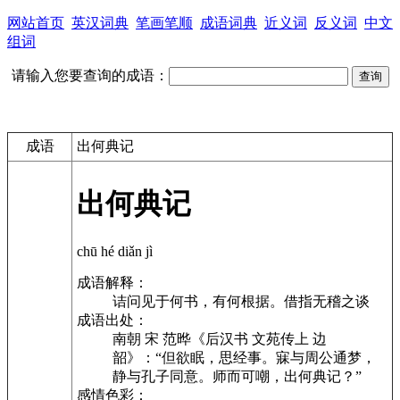
网站首页
英汉词典
笔画笔顺
成语词典
近义词
反义词
中文
组词
请输入您要查询的成语：
成语
出何典记
出何典记
chū hé diǎn jì
成语解释：
诘问见于何书，有何根据。借指无稽之谈
成语出处：
南朝 宋 范晔《后汉书 文苑传上 边
韶》：“但欲眠，思经事。寐与周公通梦，
静与孔子同意。师而可嘲，出何典记？”
感情色彩：