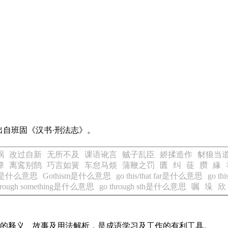
自班固《汉书·刑法志》。
祸
改过自新
无所不及
课语讹言
贼子乱臣
娇揉造作
豺狼当
弹
离鸾别鹄
巧言如簧
车怠马烦
蒲鞭之罚
匱
纠
蓰
臢
緣
 far是什么意思
Gothism是什么意思
go this/that far是什么意思
go t
through something是什么意思
go through sth是什么意思
嘱
垛
欣
成语的释义、故事及用法解析，是成语学习及工作的有利工具。