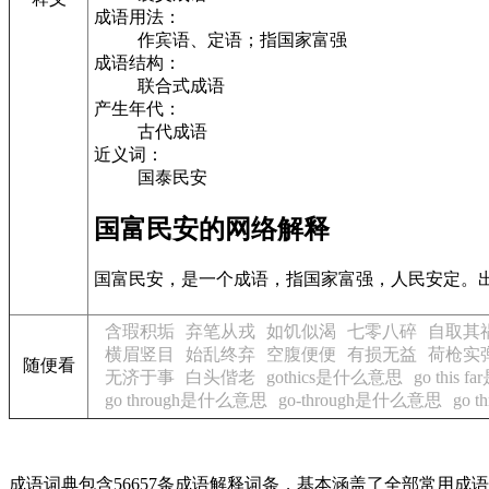
成语用法：
作宾语、定语；指国家富强
成语结构：
联合式成语
产生年代：
古代成语
近义词：
国泰民安
国富民安的网络解释
国富民安，是一个成语，指国家富强，人民安定。出
含瑕积垢
弃笔从戎
如饥似渴
七零八碎
自取其
横眉竖目
始乱终弃
空腹便便
有损无益
荷枪实
随便看
无济于事
白头偕老
gothics是什么意思
go this
go through是什么意思
go-through是什么意思
go 
成语词典包含56657条成语解释词条，基本涵盖了全部常用