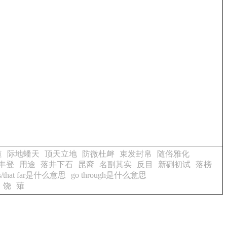
道
际地蟠天
顶天立地
防微杜衅
束发封帛
随俗雅化
丰登
用途
落井下石
昆裔
名副其实
反目
新硎初试
落榜
his/that far是什么意思
go through是什么意思
饶
薙