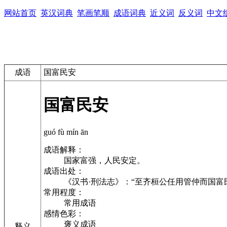
网站首页
英汉词典
笔画笔顺
成语词典
近义词
反义词
中文
成语
国富民安
国富民安
guó fù mín ān
成语解释：
国家富强，人民安定。
成语出处：
《汉书·刑法志》：“至齐桓公任用管仲而国富
常用程度：
常用成语
感情色彩：
褒义成语
释义