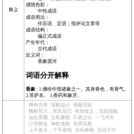
感情色彩：
释义
中性成语
成语用法：
作宾语、定语；指评论文章等
成语结构：
偏正式成语
产生年代：
古代成语
近义词：
香象渡河
词语分开解释
香象
: 1.佛经中指诸象之一。其身青色，有香气。
2.菩萨名。 3.香药和象牙。
稀奇古怪
深猷远计
厚颜无耻
鞠躬尽力，死而后已
有则改之，无则加勉
油头滑脑
公私兼顾
不易之论
一飞冲天
计穷势迫
神怒鬼怨
无明无夜
上不着天，下不着地
当头棒喝
无动于中