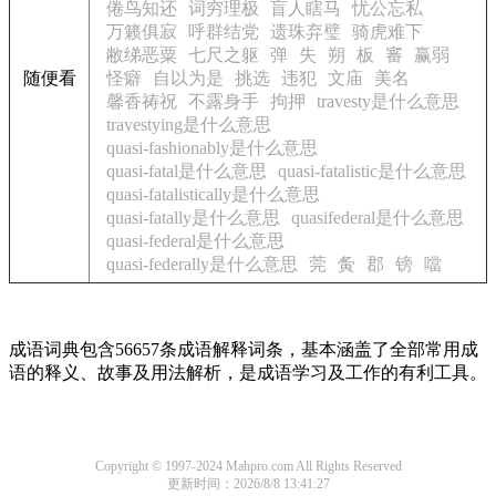
倦鸟知还
词穷理极
盲人瞎马
忧公忘私
万籁俱寂
呼群结党
遗珠弃璧
骑虎难下
敝绨恶粟
七尺之躯
弹
失
朔
板
審
赢弱
随便看
怪癖
自以为是
挑选
违犯
文庙
美名
馨香祷祝
不露身手
拘押
travesty是什么意思
travestying是什么意思
quasi-fashionably是什么意思
quasi-fatal是什么意思
quasi-fatalistic是什么意思
quasi-fatalistically是什么意思
quasi-fatally是什么意思
quasifederal是什么意思
quasi-federal是什么意思
quasi-federally是什么意思
莞
夤
郡
镑
噹
成语词典包含56657条成语解释词条，基本涵盖了全部常用成
语的释义、故事及用法解析，是成语学习及工作的有利工具。
Copyright © 1997-2024 Mahpro.com All Rights Reserved
更新时间：2026/8/8 13:41:27