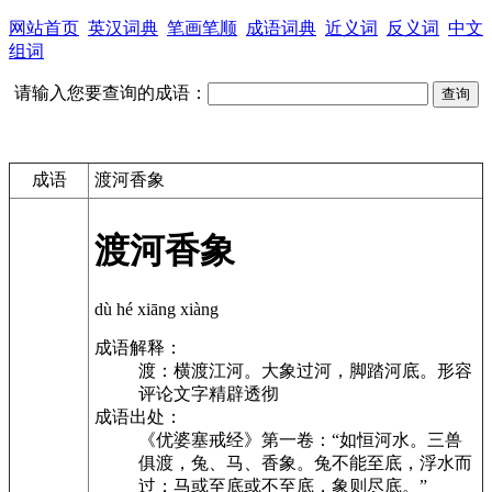
网站首页
英汉词典
笔画笔顺
成语词典
近义词
反义词
中文
组词
请输入您要查询的成语：
成语
渡河香象
渡河香象
dù hé xiāng xiàng
成语解释：
渡：横渡江河。大象过河，脚踏河底。形容
评论文字精辟透彻
成语出处：
《优婆塞戒经》第一卷：“如恒河水。三兽
俱渡，兔、马、香象。兔不能至底，浮水而
过；马或至底或不至底，象则尽底。”