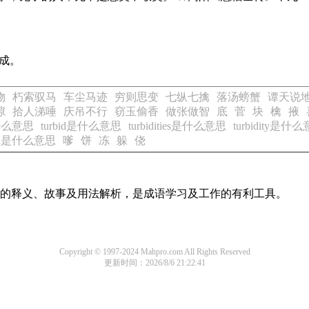
呵成。
物
朽索驭马
车尘马迹
穷则思变
七纵七擒
落汤螃蟹
谭天说
隙
拾人涕唾
庆吊不行
窃玉偷香
做张做智
底
菅
块
檎
掖
是什么意思
turbid是什么意思
turbidities是什么意思
turbidity是什
ned是什么意思
嗲
饼
冻
躲
侥
成语的释义、故事及用法解析，是成语学习及工作的有利工具。
Copyright © 1997-2024 Mahpro.com All Rights Reserved
更新时间：2026/8/6 21:22:41