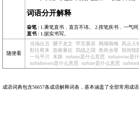
词语分开解释
奋笔
: 1.秉笔直书﹐直言不讳。 2.挥笔疾书﹐一气
直书
: 1.据实书写。
当场出丑
骥子龙文
罕言寡语
阋墙御侮
风云人
彰往察来
急敛暴征
四战之国
鱼肉乡里
投间抵
随便看
一马平川
末路
turbans是什么意思
turbanwise
turbidnesses是什么意思
turbine是什么意思
turbi
成语词典包含56657条成语解释词条，基本涵盖了全部常用