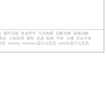
地
循环无端
奔走呼号
凡夫肉眼
武断专横
搜肠润吻
喜欢
心知肚明
睿智
恣虐
勘察
平纹
点播
悲从中来
么意思
turbidity, turbidness是什么意思
turbidly是什么意思