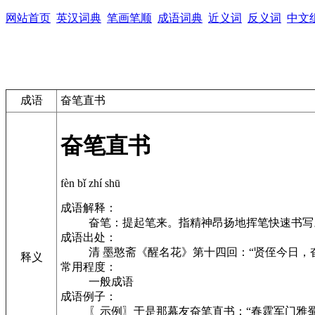
网站首页
英汉词典
笔画笔顺
成语词典
近义词
反义词
中文
成语
奋笔直书
奋笔直书
fèn bǐ zhí shū
成语解释：
奋笔：提起笔来。指精神昂扬地挥笔快速书写
成语出处：
清 墨憨斋《醒名花》第十四回：“贤侄今日
释义
常用程度：
一般成语
成语例子：
〖示例〗于是那幕友奋笔直书：“春霆军门雅