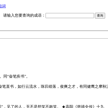
组词
请输入您要查询的成语：
。同“奋笔疾书”。
，奋笔直书，如行云流水，珠玑错落，俊爽之才，有同健鹰之摩秋
蜀”，见了的人，无不是想笑不敢笑。 ★高阳《慈禧全传》十九