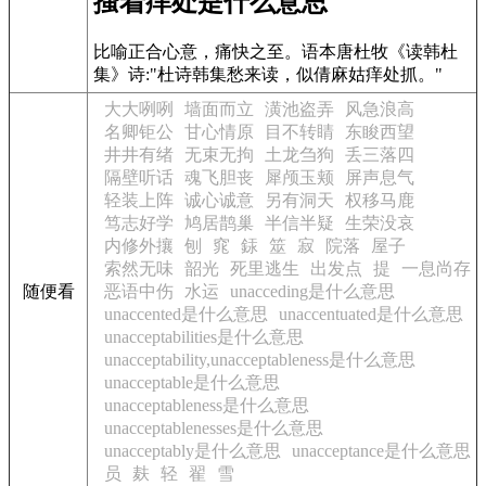
搔着痒处是什么意思
比喻正合心意，痛快之至。语本唐杜牧《读韩杜
集》诗:"杜诗韩集愁来读，似倩麻姑痒处抓。"
大大咧咧
墙面而立
潢池盗弄
风急浪高
名卿钜公
甘心情原
目不转睛
东睃西望
井井有绪
无束无拘
土龙刍狗
丢三落四
隔壁听话
魂飞胆丧
犀颅玉颊
屏声息气
轻装上阵
诚心诚意
另有洞天
权移马鹿
笃志好学
鸠居鹊巢
半信半疑
生荣没哀
内修外攘
刨
窕
銾
筮
寂
院落
屋子
索然无味
韶光
死里逃生
出发点
提
一息尚存
随便看
恶语中伤
水运
unacceding是什么意思
unaccented是什么意思
unaccentuated是什么意思
unacceptabilities是什么意思
unacceptability,unacceptableness是什么意思
unacceptable是什么意思
unacceptableness是什么意思
unacceptablenesses是什么意思
unacceptably是什么意思
unacceptance是什么意思
员
麸
轻
翟
雪