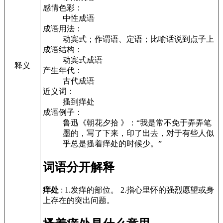
感情色彩：
中性成语
成语用法：
动宾式；作谓语、定语；比喻话说到点子上
成语结构：
动宾式成语
释义
产生年代：
古代成语
近义词：
搔到痒处
成语例子：
鲁迅《朝花夕拾 》：“我是常不免于弄弄笔
墨的，写了下来，印了出去，对于有些人似
乎总是搔着痒处的时候少。”
词语分开解释
痒处
: 1.发痒的部位。 2.指心里怀的强烈愿望或身
上存在的突出问题。