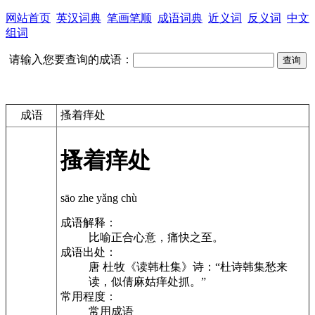
网站首页
英汉词典
笔画笔顺
成语词典
近义词
反义词
中文
组词
请输入您要查询的成语：
成语
搔着痒处
搔着痒处
sāo zhe yǎng chù
成语解释：
比喻正合心意，痛快之至。
成语出处：
唐 杜牧《读韩杜集》诗：“杜诗韩集愁来
读，似倩麻姑痒处抓。”
常用程度：
常用成语