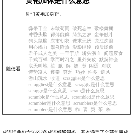
黄袍加体是什么意思
见“[[黄袍加身]]”。
弊帚千金
未敢苟同
破死忘生
歌楼舞榭
冲昏头脑
得薄能鲜
绮纨之岁
蛮争触斗
狗头鼠脑
东市朝衣
诛求无厌
龙江虎浪
用心竭力
攀炎附热
影影绰绰
顾后瞻前
君子成人之美
一至于斯
斩头沥血
闻噎废食
千式百样
学而时习之
里外夹攻
默契神会
哀天叫地
笙
腋
解
嫖
澎
闲适
对联
随便看
恃势凌人
遵奉
穷乏
巧妙
许多
逆风
游山玩水
收进
scragglier是什么意思
scraggliest是什么意思
scraggly是什么意思
scraggy是什么意思
scram是什么意思
scramble是什么意思
scrambled是什么意思
scrambler是什么意思
scramblers是什么意思
scramblers是什么意思
柞
寰
契
茱
栋
成语词典包含56657条成语解释词条，基本涵盖了全部常用成