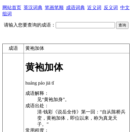
网站首页
英汉词典
笔画笔顺
成语词典
近义词
反义词
中文
组词
请输入您要查询的成语：
成语
黄袍加体
黄袍加体
huáng páo jiā tǐ
成语解释：
见“黄袍加身”。
成语出处：
清·钱彩《说岳全传》第一回：“自从陈桥兵
变，黄袍加体，即位以来，称为真龙天
子。”
常用程度：