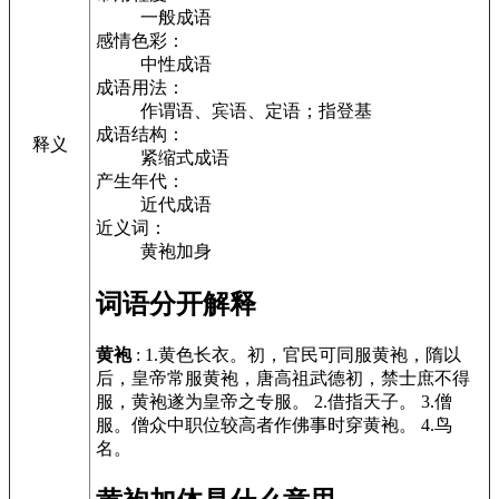
一般成语
感情色彩：
中性成语
成语用法：
作谓语、宾语、定语；指登基
成语结构：
释义
紧缩式成语
产生年代：
近代成语
近义词：
黄袍加身
词语分开解释
黄袍
: 1.黄色长衣。初，官民可同服黄袍，隋以
后，皇帝常服黄袍，唐高祖武德初，禁士庶不得
服，黄袍遂为皇帝之专服。 2.借指天子。 3.僧
服。僧众中职位较高者作佛事时穿黄袍。 4.鸟
名。