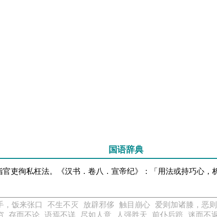
国语辞典
指官吏徇私枉法。《汉书．卷八．宣帝纪》：「用法或持巧心，
手，饭来张口
不生不灭
放辟邪侈
触目崩心
爱则加诸膝，恶则
穷
存而不论
语焉不详
尽如人意
人强胜天
前仆后踣
迷而不