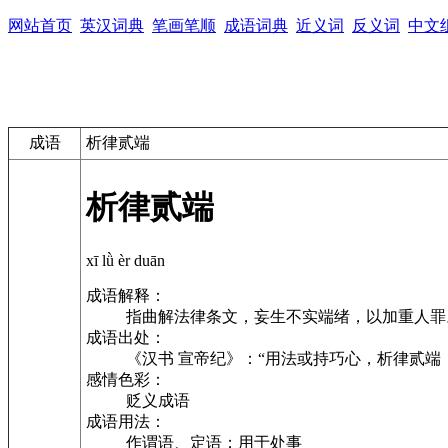
网站首页
英汉词典
笔画笔顺
成语词典
近义词
反义词
中文
成语
析律贰端
析律贰端
xī lǜ èr duān
成语解释：
指曲解法律条文，妄生不实端绪，以加重人罪
成语出处：
《汉书 宣帝纪》：“用法或持巧心，析律贰端
感情色彩：
贬义成语
成语用法：
作谓语、定语；用于处事