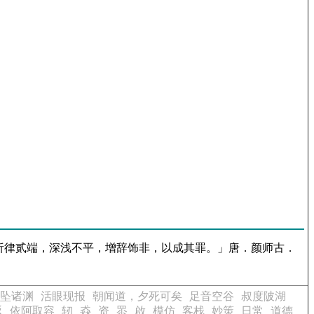
析律贰端，深浅不平，增辞饰非，以成其罪。」唐．颜师古．
坠诸渊
活眼现报
朝闻道，夕死可矣
足音空谷
叔度陂湖
返
依阿取容
轫
猋
资
眔
啟
模仿
客栈
妙策
日常
道德