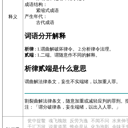
成语结构：
紧缩式成语
产生年代：
释义
古代成语
词语分开解释
析律
: 1.谓曲解破坏律令。 2.分析律令法理。
贰端
: 1.二端。谓随意作不同的解释。
析律贰端是什么意思
谓曲解法律条文，妄生不实端绪，以加重人罪。
割裂曲解法律条文，随意加重或减轻应判的罪刑。
注：「谓分破律条，妄生端绪，以出入人罪。」
瓮中捉鳖
魂飞魄散
反劳为逸
不闻不问
水来伸
千汇万状
说黄道黑
惟命是从
化为泡影
余味无