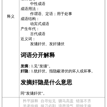
中性成语
成语用法：
作谓语、定语；用于处事
释义
成语结构：
动宾式成语
产生年代：
古代成语
近义词：
发擿奸伏、发奸擿伏
词语分开解释
发摘
: 1.见"发擿"。
奸隐
: 1.犹奸伏。指隐蔽潜伏的坏人或坏事。
发摘奸隐是什么意思
同"发擿奸伏"。
矜平躁释
自寻短见
驷马高盖
错落不齐
半老徐娘
操刀必割
浪声浪气
明烛天南