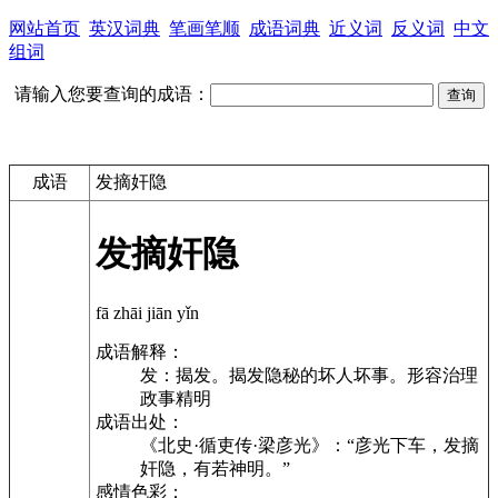
网站首页
英汉词典
笔画笔顺
成语词典
近义词
反义词
中文
组词
请输入您要查询的成语：
成语
发摘奸隐
发摘奸隐
fā zhāi jiān yǐn
成语解释：
发：揭发。揭发隐秘的坏人坏事。形容治理
政事精明
成语出处：
《北史·循吏传·梁彦光》：“彦光下车，发摘
奸隐，有若神明。”
感情色彩：