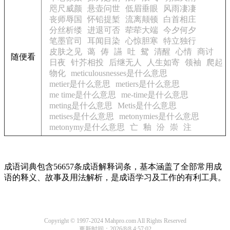
咫尺威颜
悬壶问世
低眉垂眼
风雨凄凄
丧师辱国
怀铅提椠
流离颠顿
白首相庄
分丝析缕
进退可否
荦荦大端
今夕何夕
笔墨官司
耳闻目染
心惊胆寒
特立独行
皮肤之见
蔼
俦
讌
吐
鸳
清醒
心情
商讨
随便看
日夜
针芥相投
后继无人
人生如寄
领袖
爬起
物化
meticulousnesses是什么意思
metier是什么意思
metiers是什么意思
me time是什么意思
me-time是什么意思
meting是什么意思
Metis是什么意思
metises是什么意思
metonymies是什么意思
metonymy是什么意思
亡
釉
汾
崇
注
成语词典包含56657条成语解释词条，基本涵盖了全部常用成
语的释义、故事及用法解析，是成语学习及工作的有利工具。
Copyright © 1997-2024 Mahpro.com All Rights Reserved
更新时间：2026/8/8 4:57:02