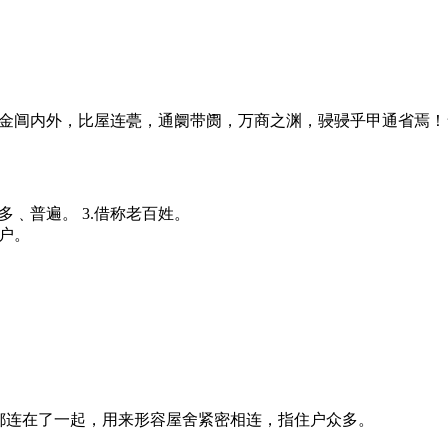
金阊内外，比屋连甍，通阛带阓，万商之渊，骎骎乎甲通省焉！
众多﹑普遍。 3.借称老百姓。
万户。
都连在了一起，用来形容屋舍紧密相连，指住户众多。