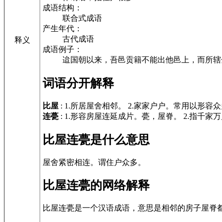
成语结构：
联合式成语
产生年代：
古代成语
释义
成语例子：
迨国朝以来，吾邑贡籍不能出他邑上，而所辖
词语分开解释
比屋
: 1.所居屋舍相邻。 2.家家户户。常用以形容
连甍
: 1.形容房屋连延成片。甍，屋脊。 2.指千家
比屋连甍是什么意思
屋舍紧密相连。谓住户众多。
比屋连甍的网络解释
比屋连甍是一个汉语成语，意思是相邻的房子屋脊