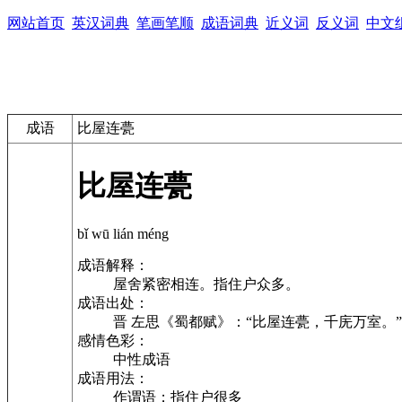
网站首页
英汉词典
笔画笔顺
成语词典
近义词
反义词
中文
成语
比屋连甍
比屋连甍
bǐ wū lián méng
成语解释：
屋舍紧密相连。指住户众多。
成语出处：
晋 左思《蜀都赋》：“比屋连甍，千庑万室。”
感情色彩：
中性成语
成语用法：
作谓语；指住户很多