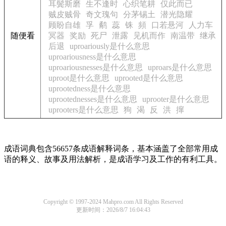
耳鬓斯磨
生不逢时
心织笔耕
仅此而已
贼皮贼骨
奇文瑰句
分茅锡土
潜光隐耀
顾盼自雄
孚
鹬
蕊
铢
頻
口若悬河
人力车
随便看
冥器
奖励
死尸
泄露
见机而作
南温带
继承
后退
uproariously是什么意思
uproariousness是什么意思
uproariousnesses是什么意思
uproars是什么意思
uproot是什么意思
uprooted是什么意思
uprootedness是什么意思
uprootednesses是什么意思
uprooter是什么意思
uprooters是什么意思
狗
渴
反
洪
撺
成语词典包含56657条成语解释词条，基本涵盖了全部常用成
语的释义、故事及用法解析，是成语学习及工作的有利工具。
Copyright © 1997-2024 Mahpro.com All Rights Reserved
更新时间：2026/8/7 16:04:43