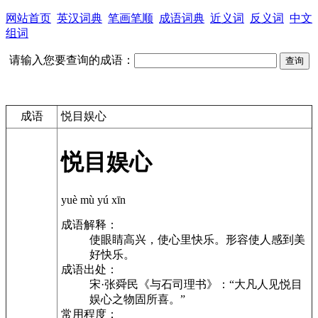
网站首页
英汉词典
笔画笔顺
成语词典
近义词
反义词
中文
组词
请输入您要查询的成语：
成语
悦目娱心
悦目娱心
yuè mù yú xīn
成语解释：
使眼睛高兴，使心里快乐。形容使人感到美
好快乐。
成语出处：
宋·张舜民《与石司理书》：“大凡人见悦目
娱心之物固所喜。”
常用程度：