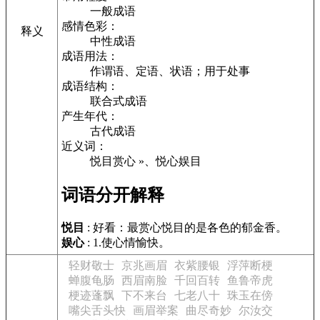
一般成语
感情色彩：
释义
中性成语
成语用法：
作谓语、定语、状语；用于处事
成语结构：
联合式成语
产生年代：
古代成语
近义词：
悦目赏心 »、悦心娱目
词语分开解释
悦目
: 好看：最赏心悦目的是各色的郁金香。
娱心
: 1.使心情愉快。
轻财敬士
京兆画眉
衣紫腰银
浮萍断梗
蝉腹龟肠
西眉南脸
千回百转
鱼鲁帝虎
梗迹蓬飘
下不来台
七老八十
珠玉在傍
嘴尖舌头快
画眉举案
曲尽奇妙
尔汝交