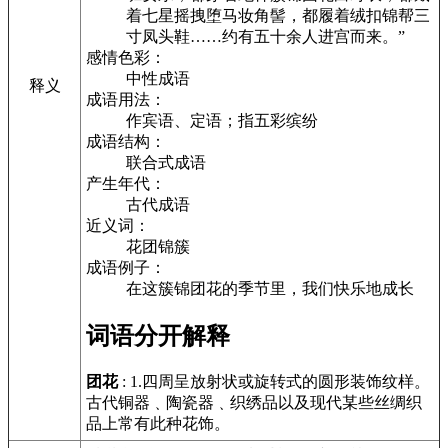
着七星摇拽堕马妆角髻，都履着绒扣锦帮三
寸凤头鞋……约有五十余人进宫而来。”
感情色彩：
中性成语
释义
成语用法：
作宾语、定语；指五彩缤纷
成语结构：
联合式成语
产生年代：
古代成语
近义词：
花团锦簇
成语例子：
在这簇锦团花的季节里，我们快乐地成长
词语分开解释
团花
: 1.四周呈放射状或旋转式的圆形装饰纹样。
古代铜器﹑陶瓷器﹑织绣品以及现代某些丝绸织
品上常有此种花饰。