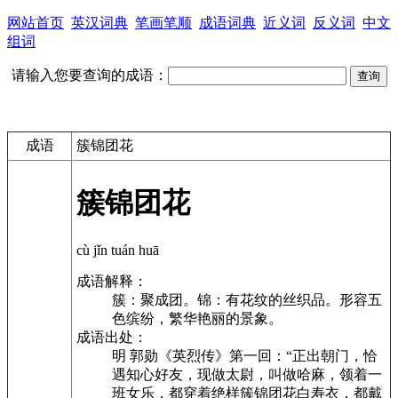
网站首页
英汉词典
笔画笔顺
成语词典
近义词
反义词
中文
组词
请输入您要查询的成语：
成语
簇锦团花
簇锦团花
cù jǐn tuán huā
成语解释：
簇：聚成团。锦：有花纹的丝织品。形容五
色缤纷，繁华艳丽的景象。
成语出处：
明 郭勋《英烈传》第一回：“正出朝门，恰
遇知心好友，现做太尉，叫做哈麻，领着一
班女乐，都穿着绝样簇锦团花白寿衣，都戴