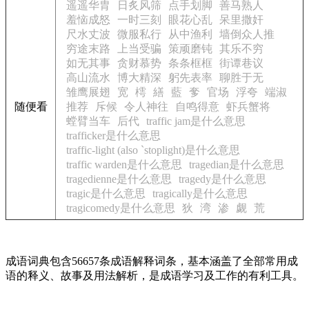
遥遥华胄
日炙风筛
点手划脚
善马熟人
羞恼成怒
一时三刻
眼花心乱
呆里撒奸
尺水丈波
微服私行
从中渔利
墙倒众人推
穷途末路
上当受骗
策顽磨钝
其乐不穷
如无其事
贪财慕势
条条框框
街谭巷议
高山流水
博大精深
躬先表率
聊胜于无
雏鹰展翅
宽
樗
繕
藍
奓
官场
浮夸
端淑
随便看
推荐
斥候
令人神往
自鸣得意
虾兵蟹将
螳臂当车
后代
traffic jam是什么意思
trafficker是什么意思
traffic-light (also `stoplight)是什么意思
traffic warden是什么意思
tragedian是什么意思
tragedienne是什么意思
tragedy是什么意思
tragic是什么意思
tragically是什么意思
tragicomedy是什么意思
狄
湾
渗
觑
荒
成语词典包含56657条成语解释词条，基本涵盖了全部常用成
语的释义、故事及用法解析，是成语学习及工作的有利工具。