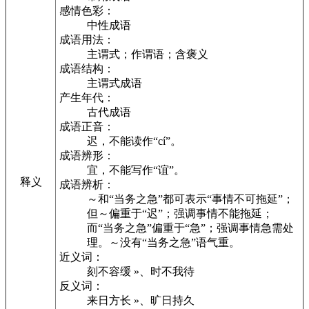
感情色彩：
中性成语
成语用法：
主谓式；作谓语；含褒义
成语结构：
主谓式成语
产生年代：
古代成语
成语正音：
迟，不能读作“cí”。
成语辨形：
宜，不能写作“谊”。
释义
成语辨析：
～和“当务之急”都可表示“事情不可拖延”；
但～偏重于“迟”；强调事情不能拖延；
而“当务之急”偏重于“急”；强调事情急需处
理。～没有“当务之急”语气重。
近义词：
刻不容缓 »、时不我待
反义词：
来日方长 »、旷日持久