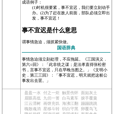
成语例子：
(1)时机很要紧，事不宜迟，我们要立刻动手
办。(2)为了赶在敌人前面，部队必须立即出
发，事不宜迟！
事不宜迟是什么意思
谓事情急迫，须抓紧快做。
国语辞典
事情急迫须立刻处理，不应拖延。《三国演义．
第六○回》：「此非统之谋；是法孝直得张松密
书，言事不宜迟，只在早晚当图之。」《文明小
史．第三三回》：「事不宜迟，明天就把这桩公
事发出去罢。」
盈盈一水
付之一炬
触景伤怀
面如灰土
眉眼高低
九仞一篑
白马素车
捩手覆羹
江云渭树
画饼充饥
海沸江翻
蹦蹦跳跳
魄散魂消
星移斗转
织白守黑
卵覆鸟飞