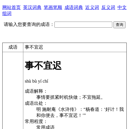
网站首页
英汉词典
笔画笔顺
成语词典
近义词
反义词
中文
组词
请输入您要查询的成语：
成语
事不宜迟
事不宜迟
shù bù yí chí
成语解释：
事情要抓紧时机快做；不宜拖延。
成语出处：
明 施耐庵《水浒传》：“杨春道：‘好计！我
和你便去，事不宜迟！’”
常用程度：
常用成语