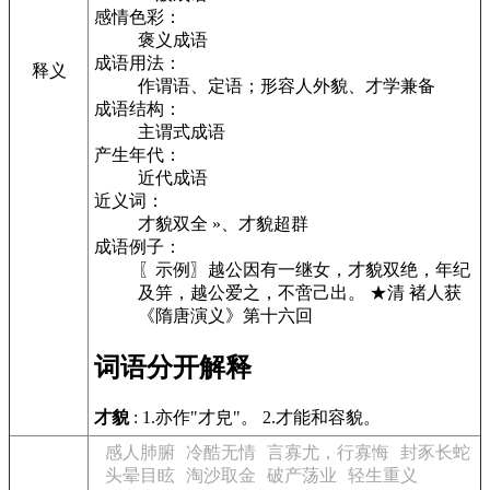
感情色彩：
褒义成语
成语用法：
释义
作谓语、定语；形容人外貌、才学兼备
成语结构：
主谓式成语
产生年代：
近代成语
近义词：
才貌双全 »、才貌超群
成语例子：
〖示例〗越公因有一继女，才貌双绝，年纪
及笄，越公爱之，不啻己出。 ★清 褚人获
《隋唐演义》第十六回
词语分开解释
才貌
: 1.亦作"才皃"。 2.才能和容貌。
感人肺腑
冷酷无情
言寡尤，行寡悔
封豕长蛇
头晕目眩
淘沙取金
破产荡业
轻生重义