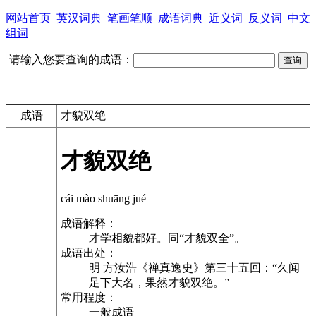
网站首页
英汉词典
笔画笔顺
成语词典
近义词
反义词
中文
组词
请输入您要查询的成语：
成语
才貌双绝
才貌双绝
cái mào shuāng jué
成语解释：
才学相貌都好。同“才貌双全”。
成语出处：
明 方汝浩《禅真逸史》第三十五回：“久闻
足下大名，果然才貌双绝。”
常用程度：
一般成语