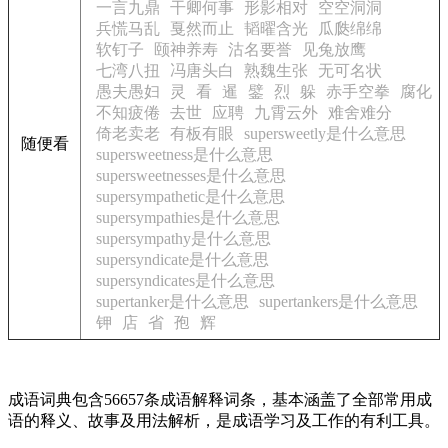
一言九鼎
干卿何事
形影相对
空空洞洞
兵慌马乱
戛然而止
韬曜含光
瓜瓞绵绵
软钉子
颐神养寿
沽名要誉
见兔放鹰
七湾八扭
冯唐头白
熟魏生张
无可名状
愚夫愚妇
灵
看
暹
鐾
烈
躲
赤手空拳
腐化
不知疲倦
去世
应聘
九霄云外
难舍难分
倚老卖老
有板有眼
supersweetly是什么意思
随便看
supersweetness是什么意思
supersweetnesses是什么意思
supersympathetic是什么意思
supersympathies是什么意思
supersympathy是什么意思
supersyndicate是什么意思
supersyndicates是什么意思
supertanker是什么意思
supertankers是什么意思
钾
店
省
孢
辉
成语词典包含56657条成语解释词条，基本涵盖了全部常用成
语的释义、故事及用法解析，是成语学习及工作的有利工具。