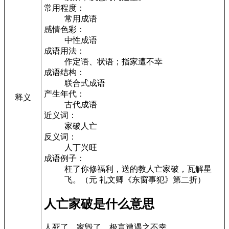
常用程度：
常用成语
感情色彩：
中性成语
成语用法：
作定语、状语；指家遭不幸
成语结构：
联合式成语
产生年代：
释义
古代成语
近义词：
家破人亡
反义词：
人丁兴旺
成语例子：
枉了你修福利，送的教人亡家破，瓦解星
飞。（元 礼文卿《东窗事犯》第二折）
人亡家破是什么意思
人死了，家毁了。极言遭遇之不幸。