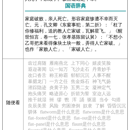
国语辞典
家庭破败，亲人死亡。形容家庭惨遭不幸而灭
亡。元．孔文卿《东窗事犯．第二折》：「枉了
你修福利，送的教人亡家破，瓦解星飞。」《醒
世恒言．卷一七．张孝基陈留认舅》：「不想小
乙哥把来看得像块土块一般，弄得人亡家破。」
也作「家败人亡」、「家破人亡」。
齿过肩随
雁南燕北
上下同心
嬉皮笑脸
遐迩著闻
以一知万
飞沙走石
丹青妙手
改口沓舌
称王称霸
郁郁沉沉
人事不醒
暴腮龙门
一方之任
焦金烁石
神飞气扬
潜踪隐迹
炎黄子孙
五男二女
凝神定气
抱头痛哭
略迹原心
折箭为誓
室迩人远
推干就湿
卌
缪
鬯
浑
誦
驱退
当令
勾搭
随便看
良辰美景
风险
穷困潦倒
奴隶
了解
昏昏沉沉
骈体
flatworm是什么意思
flatworms是什么意思
flat–footed是什么意思
flat–out是什么意思
flat–panel是什么意思
flaunt是什么意思