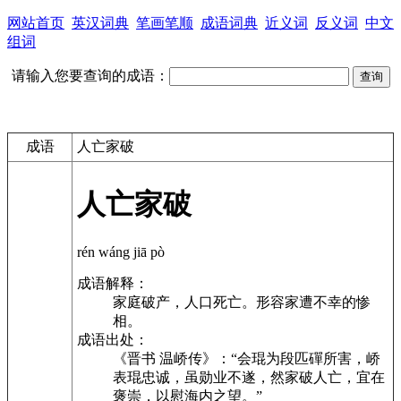
网站首页
英汉词典
笔画笔顺
成语词典
近义词
反义词
中文
组词
请输入您要查询的成语：
成语
人亡家破
人亡家破
rén wáng jiā pò
成语解释：
家庭破产，人口死亡。形容家遭不幸的惨
相。
成语出处：
《晋书 温峤传》：“会琨为段匹磾所害，峤
表琨忠诚，虽勋业不遂，然家破人亡，宜在
褒崇，以慰海内之望。”