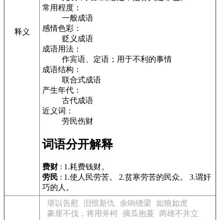
常用程度：
一般成语
感情色彩：
释义
贬义成语
成语用法：
作宾语、定语；用于不利的事情
成语结构：
联合式成语
产生年代：
古代成语
近义词：
劳民伤财
词语分开解释
费财
: 1.耗费钱财。
劳民
: 1.使人民劳苦。 2.贫寒劳苦的民众。 3.谓奸
巧的人。
堪以告慰
旧恨新仇
余响绕梁
如狼如虎
豪厘不伐，将用斧柯
摘瓜抱蔓
两雄不并立