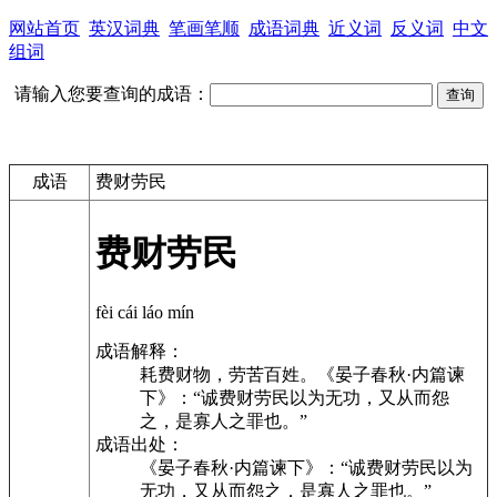
网站首页
英汉词典
笔画笔顺
成语词典
近义词
反义词
中文
组词
请输入您要查询的成语：
成语
费财劳民
费财劳民
fèi cái láo mín
成语解释：
耗费财物，劳苦百姓。《晏子春秋·内篇谏
下》：“诚费财劳民以为无功，又从而怨
之，是寡人之罪也。”
成语出处：
《晏子春秋·内篇谏下》：“诚费财劳民以为
无功，又从而怨之，是寡人之罪也。”