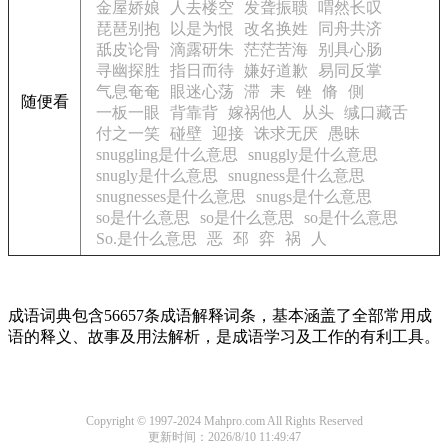
金屋娇娘
人去楼空
发聋振聩
喟然长叹
琵琶别抱
以是为恨
改名换姓
同舟共济
舐皮论骨
滴露研朱
茫茫苦海
别具心肠
寻幽探胜
指日而待
嫌好道歉
易同反掌
气息奄奄
眼迷心荡
滞
耒
锉
脩
側
随便看
一板一眼
背靠背
嫁祸他人
从头
缄口藏舌
付之一笑
碰壁
迎接
诛求无厌
愚昧
snuggling是什么意思
snuggly是什么意思
snugly是什么意思
snugness是什么意思
snugnesses是什么意思
snugs是什么意思
so是什么意思
so是什么意思
so是什么意思
So.是什么意思
恶
邳
弈
祸
人
成语词典包含56657条成语解释词条，基本涵盖了全部常用成
语的释义、故事及用法解析，是成语学习及工作的有利工具。
Copyright © 1997-2024 Mahpro.com All Rights Reserved
更新时间：2026/8/10 11:49:47