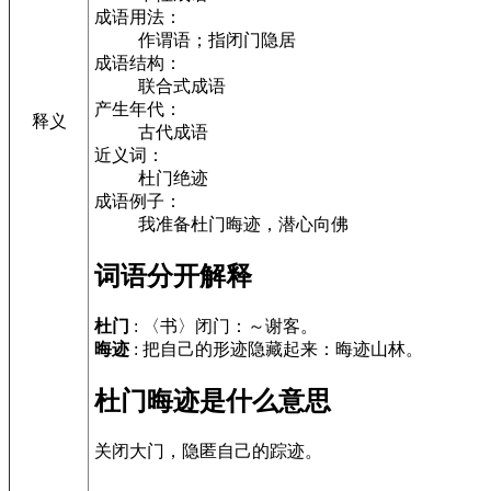
成语用法：
作谓语；指闭门隐居
成语结构：
联合式成语
产生年代：
释义
古代成语
近义词：
杜门绝迹
成语例子：
我准备杜门晦迹，潜心向佛
词语分开解释
杜门
: 〈书〉闭门：～谢客。
晦迹
: 把自己的形迹隐藏起来：晦迹山林。
杜门晦迹是什么意思
关闭大门，隐匿自己的踪迹。