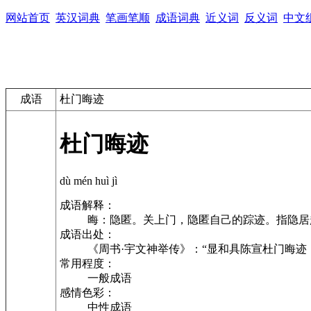
网站首页
英汉词典
笔画笔顺
成语词典
近义词
反义词
中文
成语
杜门晦迹
杜门晦迹
dù mén huì jì
成语解释：
晦：隐匿。关上门，隐匿自己的踪迹。指隐居
成语出处：
《周书·宇文神举传》：“显和具陈宣杜门晦迹
常用程度：
一般成语
感情色彩：
中性成语