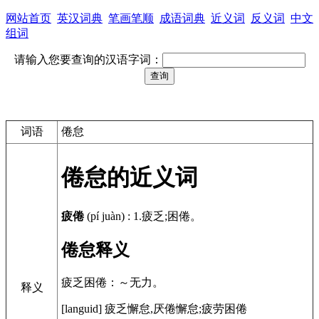
网站首页
英汉词典
笔画笔顺
成语词典
近义词
反义词
中文
组词
请输入您要查询的汉语字词：
词语
倦怠
倦怠的近义词
疲倦
(pí juàn)
:
1.疲乏;困倦。
倦怠释义
疲乏困倦：～无力。
释义
[languid]
疲乏懈怠,厌倦懈怠;疲劳困倦