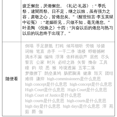
疲乏懈怠，厌倦懈怠。
《礼记·礼器》
：“ 季氏
祭，逮闇而祭。日不足，继之以烛，虽有强力之
容，肃敬之心，皆倦怠矣。”
《醒世恒言·李玉英狱
中讼冤》
：“老嫗听见，只做不知，毫无倦怠。”
叶圣陶
《倪焕之》
十四：“兴奋以后的倦怠与熟习
以后的玩忽终于出现了。”
倒塌
手足胼胝
打盹
倾耳细听
劳顿
珍摄
词翰
笔直
赤手
一干二净
谯楼
蜉蝣撼树
滴水不漏
编缉
浮薄
依样画葫芦
居然
尽头
誓言
公家
时兴
必经之路
矢誓
搀杂
工具
瞳
鈞
琐
悉
猴
玲珑透漏
五零二落
梦撒撩丁
鹊垒巢鸠
肠肥脑满
健康
毁灭
团结
随便看
难得
谦抑
high-commissioners是什么意思
high concept是什么意思
high-concept是什么意思
High Court是什么意思
High Court是什么意思
High Court of Justice是什么意思
high courts是什么意思
high-courts是什么意思
high day是什么意思
high days是什么意思
滓
苑
茹
爵
伽