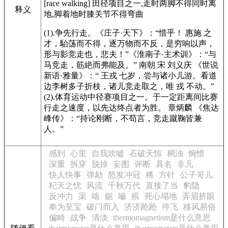
[race walking]
田径项目之一,走时两脚不得同时离
释义
地,脚着地时膝关节不得弯曲
(1).争先行走。
《庄子·天下》
：“惜乎！ 惠施 之
才，駘荡而不得，逐万物而不反，是穷响以声，
形与影竞走也，悲夫！”
《淮南子·主术训》
：“与
马竞走，筋絶而弗能及。” 南朝 宋 刘义庆
《世说
新语·雅量》
：“ 王戎 七岁，尝与诸小儿游。看道
边李树多子折枝，诸儿竞走取之，唯 戎 不动。”
(2).体育运动中径赛项目之一。于一定距离间比赛
行走之速度，以先达终点者为胜。 章炳麟
《焦达
峰传》
：“持论刚断，不苟言，竞走蹴鞠皆兼
人。”
感到
心里
自我吹嘘
石破天惊
稠浊
惋惜
深重
拆穿
脱掉
妄图
评断
具名
非凡
快人快事
弹劾
怒发冲冠
稀
方针
公子哥儿
杞天之忧
风流
千秋万代
直接了当
豹隐
反冲力
渠
啮
鋸
嚙
殡
死心塌地
弄眉挤眼
奉为至宝
破门而入
济济跄跄
停飞
移风易俗
偏畸
战争
清淡
thermomagnetism是什么意思