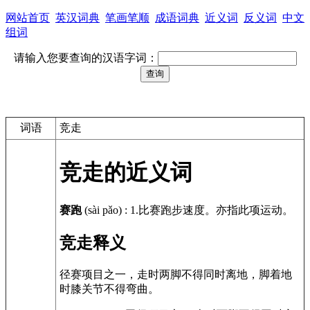
网站首页
英汉词典
笔画笔顺
成语词典
近义词
反义词
中文
组词
请输入您要查询的汉语字词：
词语
竞走
竞走的近义词
赛跑
(sài pǎo)
:
1.比赛跑步速度。亦指此项运动。
竞走释义
径赛项目之一，走时两脚不得同时离地，脚着地
时膝关节不得弯曲。