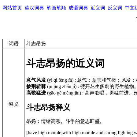
网站首页
英汉词典
笔画笔顺
成语词典
近义词
反义词
中文
词语
斗志昂扬
斗志昂扬的近义词
意气风发
(yì qì fēng fā)
:
意气：意志和气概；风发：
披荆斩棘
(pī jīng zhǎn jí)
:
劈开丛生多刺的野生植物
高歌猛进
(gāo gē měng jìn)
:
高声歌唱，勇猛前进。
释义
斗志昂扬释义
昂扬：情绪高涨。斗争的意志旺盛。
[have high morale;with high morale and strong fig