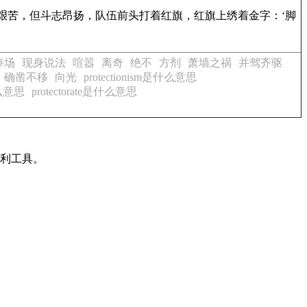
活艰苦，但斗志昂扬，队伍前头打着红旗，红旗上绣着金字：‘脚
捧场
现身说法
喧嚣
离奇
绝不
方剂
萧墙之祸
并驾齐驱
确凿不移
向光
protectionism是什么意思
什么意思
protectorate是什么意思
有利工具。