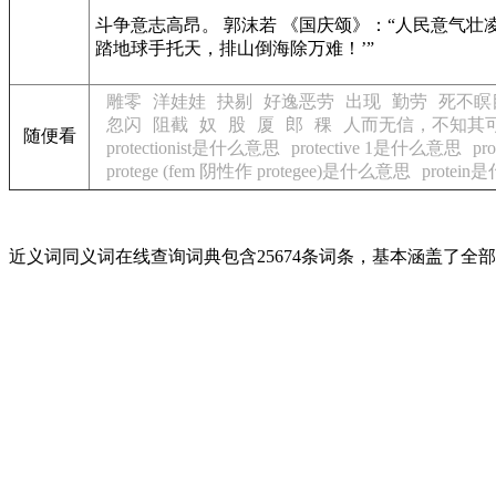
斗争意志高昂。 郭沫若
《国庆颂》
：“人民意气壮
踏地球手托天，排山倒海除万难！’”
雕零
洋娃娃
抉剔
好逸恶劳
出现
勤劳
死不瞑
忽闪
阻截
奴
股
厦
郎
稞
人而无信，不知其
随便看
protectionist是什么意思
protective 1是什么意思
pr
protege (fem 阴性作 protegee)是什么意思
protei
近义词同义词在线查询词典包含25674条词条，基本涵盖了