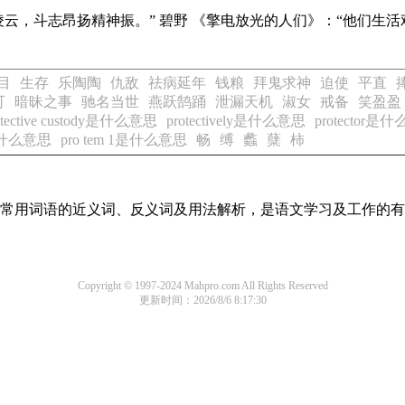
凌云，斗志昂扬精神振。” 碧野
《擎电放光的人们》
：“他们生
目
生存
乐陶陶
仇敌
祛病延年
钱粮
拜鬼求神
迫使
平直
可
暗昧之事
驰名当世
燕跃鹄踊
泄漏天机
淑女
戒备
笑盈盈
otective custody是什么意思
protectively是什么意思
protector是
n是什么意思
pro tem 1是什么意思
畅
缚
蠡
蘖
柿
全部常用词语的近义词、反义词及用法解析，是语文学习及工作的
Copyright © 1997-2024 Mahpro.com All Rights Reserved
更新时间：2026/8/6 8:17:30