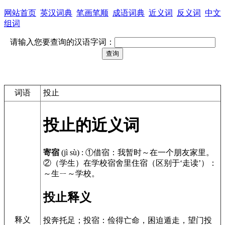
网站首页
英汉词典
笔画笔顺
成语词典
近义词
反义词
中文
组词
请输入您要查询的汉语字词：
词语
投止
投止的近义词
寄宿
(jì sù)
:
①借宿：我暂时～在一个朋友家里。
②（学生）在学校宿舍里住宿（区别于‘走读’）：
～生ㄧ～学校。
投止释义
释义
投奔托足；投宿：俭得亡命，困迫遁走，望门投