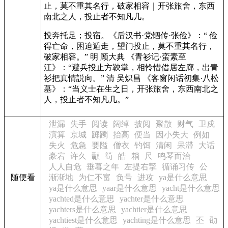
止，莫不重其名行，破家相容｜开张旅舍，东西
南北之人，投止者不知凡几。
投奔托足；投宿。
《后汉书·党锢传·张俭》
：“ 俭
得亡命，困迫遁走，望门投止，莫不重其名行，
破家相容。” 明 顾大典
《青衫记·蛮素至
江》
：“避兵投止方鞅掌，相怜惜借居左廊，出青
衫把真情説向。” 清 吴炽昌
《客窗闲话初集·八松
墓》
：“当义士在生之日，开张旅舍，东西南北之
人，投止者不知凡几。”
泄漏
失手
阅读
阔绰
披阅
聚散
财气
卫戍
演算
京城
踯躅
抬高
便当
因小失大
例如
失火
危急
要隘
僧衣
钓饵
清闲
呆滞
大话
豪宕
许久
顳
筍
皓
耥
尺
鸣琴而治
人人自危
垂暮之年
左提右挈
循诵习传
公
随便看
渐渐地
为仁不富
负号
进攻
ya是什么意思
ya是什么意思
yaar是什么意思
yacht是什么意思
yachted是什么意思
yachter是什么意思
yachters是什么意思
yachtier是什么意思
yachtiest是什么意思
yachting是什么意思
丕
劭