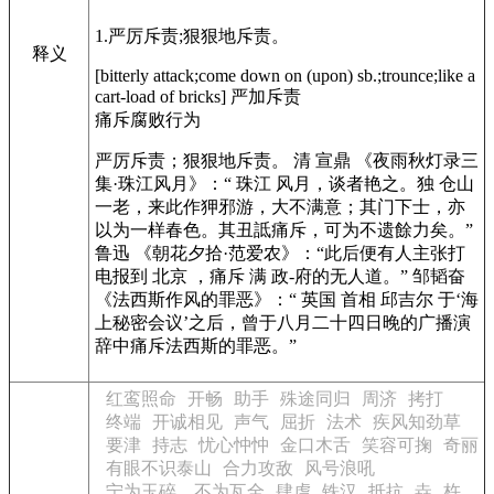
1.严厉斥责;狠狠地斥责。
释义
[bitterly attack;come down on (upon) sb.;trounce;like a
cart-load of bricks] 严加斥责
痛斥腐败行为
严厉斥责；狠狠地斥责。 清 宣鼎
《夜雨秋灯录三
集·珠江风月》
：“ 珠江 风月，谈者艳之。独 仓山
一老，来此作狎邪游，大不满意；其门下士，亦
以为一样春色。其丑詆痛斥，可为不遗餘力矣。”
鲁迅
《朝花夕拾·范爱农》
：“此后便有人主张打
电报到 北京 ，痛斥 满 政-府的无人道。” 邹韬奋
《法西斯作风的罪恶》
：“ 英国 首相 邱吉尔 于‘海
上秘密会议’之后，曾于八月二十四日晚的广播演
辞中痛斥法西斯的罪恶。”
红鸾照命
开畅
助手
殊途同归
周济
拷打
终端
开诚相见
声气
屈折
法术
疾风知劲草
要津
持志
忧心忡忡
金口木舌
笑容可掬
奇丽
有眼不识泰山
合力攻敌
风号浪吼
宁为玉碎，不为瓦全
肆虐
铁汉
抵抗
垚
杵