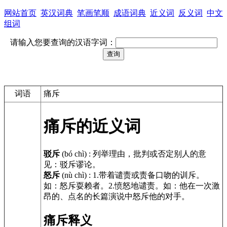
网站首页
英汉词典
笔画笔顺
成语词典
近义词
反义词
中文
组词
请输入您要查询的汉语字词：
词语
痛斥
痛斥的近义词
驳斥
(bó chì)
:
列举理由，批判或否定别人的意
见：驳斥谬论。
怒斥
(nù chì)
:
1.带着谴责或责备口吻的训斥。
如：怒斥耍赖者。2.愤怒地谴责。如：他在一次激
昂的、点名的长篇演说中怒斥他的对手。
痛斥释义