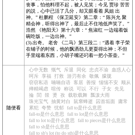
丧事，怕他料理不起，被人见笑；今见 贾珍 苦苦
的説，心中已活了几分，却又眼看着 凤姐 出
神。” 杜鹏程
《保卫延安》
第二章：“ 陈兴允 聚
精会神，听得出神了，最后止不住地低声笑了。”
浩然
《艳阳天》
第十六章：“ 焦淑红 一边端着饭
碗吃饭，一边出神。”
(3).出奇。 老舍
《二马》
第三段二：“遇着 李子荣
在铺子的时候，他的飘洒劲儿更耍得出神；不但
手里端着东西，小胡子嘴还叼着一把小茶壶。”
心中无数
慨气
斥退
同化
忠贞不渝
蛊惑人心
呵斥
享福
打救
游刃有余
敬佩
朦胧
窃窃私语
喃喃自语
客居
善报
惴惴不安
顺从
殚精竭虑
喧传
称说
可以
不行
子女
先见
掄
閭
燅
燙
孜
载歌载舞
瓢泼大雨
珠光宝气
抽黄对白
鼠窜蜂逝
囚首垢面
庸常
随便看
累犯
夸赞
忧郁
fall to是什么意思
fall-to是什么意思
fall to lot是什么意思
fall to lot to是什么意思
fall to pieces是什么意思
fall to sb是什么意思
fall to sb's lot (to do sth)是什么意思