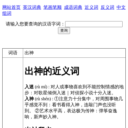
网站首页
英汉词典
笔画笔顺
成语词典
近义词
反义词
中文
组词
请输入您要查询的汉语字词：
词语
出神
出神的近义词
入迷
(rù mí)
:
对人或事物喜欢到不能控制情感的地
步：对歌星倾倒入迷｜对侦探小说十分入迷。
入神
(rù shén)
:
①注意力十分集中，对周围事物几
乎感觉不到：看书看得入神，连敲门声也没听
到。 ②艺术水平高，表达极为传神：弹筝奋逸
响，新声妙入神。