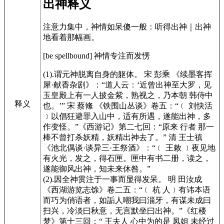
出神释义
注意力集中，神情如呆傻一般：听得出神｜出神
地看着那幅画。
[be spellbound]
神情专注而发愣
(1).谓元神脱离自身的躯体。 宋 彭乘
《续墨客挥
犀·献香杂剧》
：“道人云：‘近曾出神至大罗，见
玉皇殿上有一人披金紫，熟视之，乃本朝 韩侍中
释义
也。’” 宋 蔡絛
《铁围山丛谈》
卷五：“﹝ 刘快活
﹞以倡狂避罪入山中，适有所遇，遂能出神，多
作变怪。”
《西游记》
第二七回：“原来 行者 那一
棒不曾打杀妖精，妖精出神去了。” 清 王士禛
《池北偶谈·谈异三·王祭酒》
：“﹝ 王敕 ﹞夜见地
有火光，发之，得石匣。匣中有书二册，读之，
遂能御风出神，知未来休咎。”
(2).因全神贯注于一事而显得发呆。 明 田汝成
《西湖游览志馀》
卷二五：“﹝ 杭 人﹞有讳本语
而巧为俏语者，如詬人嘲我曰淄牙，有谋未成曰
扫兴，冷淡曰秋意，无言默坐曰出神。”
《红楼
梦》
第十三回：“ 王夫人 心中为的是 凤姐 未经过