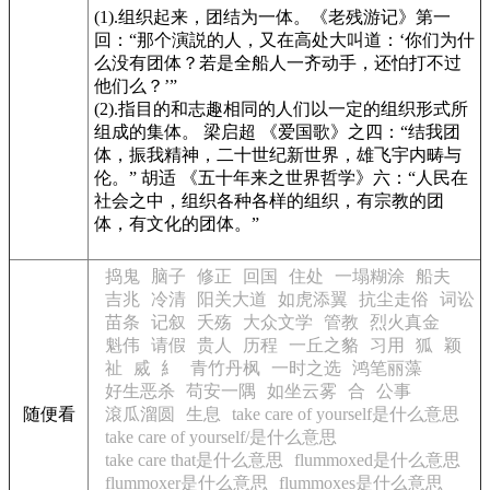
(1).组织起来，团结为一体。
《老残游记》
第一
回：“那个演説的人，又在高处大叫道：‘你们为什
么没有团体？若是全船人一齐动手，还怕打不过
他们么？’”
(2).指目的和志趣相同的人们以一定的组织形式所
组成的集体。 梁启超
《爱国歌》
之四：“结我团
体，振我精神，二十世纪新世界，雄飞宇内畴与
伦。” 胡适
《五十年来之世界哲学》
六：“人民在
社会之中，组织各种各样的组织，有宗教的团
体，有文化的团体。”
捣鬼
脑子
修正
回国
住处
一塌糊涂
船夫
吉兆
冷清
阳关大道
如虎添翼
抗尘走俗
词讼
苗条
记叙
夭殇
大众文学
管教
烈火真金
魁伟
请假
贵人
历程
一丘之貉
习用
狐
颖
祉
烕
糹
青竹丹枫
一时之选
鸿笔丽藻
好生恶杀
苟安一隅
如坐云雾
合
公事
随便看
滾瓜溜圆
生息
take care of yourself是什么意思
take care of yourself/是什么意思
take care that是什么意思
flummoxed是什么意思
flummoxer是什么意思
flummoxes是什么意思