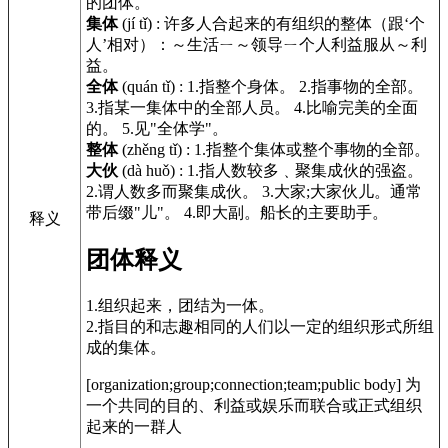
的团体。
集体
(jí tǐ)
:
许多人合起来的有组织的整体（跟‘个
人’相对）：～生活ㄧ～领导ㄧ个人利益服从～利
益。
全体
(quán tǐ)
:
1.指整个身体。 2.指事物的全部。
3.指某一集体中的全部人员。 4.比喻完美的全面
的。 5.见"全体学"。
整体
(zhěng tǐ)
:
1.指整个集体或整个事物的全部。
大伙
(dà huǒ)
:
1.指人数较多﹑聚集成伙的强盗。
2.谓人数多而聚集成伙。 3.大家;大家伙儿。通常
带后缀"儿"。 4.即大副。船长的主要助手。
释义
团体释义
1.组织起来，团结为一体。
2.指目的和志趣相同的人们以一定的组织形式所组
成的集体。
[organization;group;connection;team;public body] 为
一个共同的目的、利益或娱乐而联合或正式组织
起来的一群人