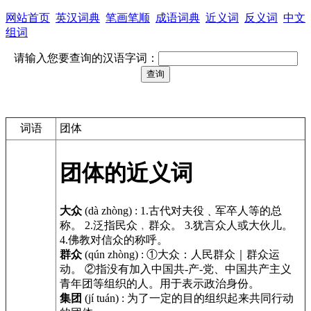
网站首页
英汉词典
笔画笔顺
成语词典
近义词
反义词
中文
组词
请输入您要查询的汉语字词：
词语
团体
团体的近义词
大众
(dà zhòng)
:
1.古代对夫役﹑军卒人等的总
称。 2.泛指民众﹐群众。 3.犹言众人或大伙儿。
4.佛教对信众的称呼。
群众
(qún zhòng)
:
①大众：人民群众｜群众运
动。 ②指没有加入中国共-产-党、中国共产主义
青年团等组织的人。用于表示政治身份。
集团
(jí tuán)
:
为了一定的目的组织起来共同行动