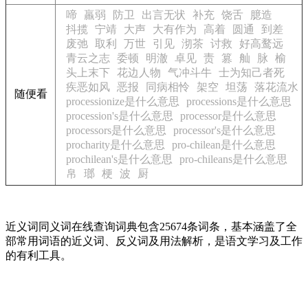
啼
羸弱
防卫
出言无状
补充
饶舌
臆造
抖揽
宁靖
大声
大有作为
高着
圆通
到差
废弛
取利
万世
引见
沏茶
讨救
好高鹜远
青云之志
委顿
明澈
卓见
责
篡
舢
脉
榆
头上末下
花边人物
气冲斗牛
士为知己者死
疾恶如风
恶报
同病相怜
架空
坦荡
落花流水
随便看
processionize是什么意思
processions是什么意思
procession's是什么意思
processor是什么意思
processors是什么意思
processor's是什么意思
procharity是什么意思
pro-chilean是什么意思
prochilean's是什么意思
pro-chileans是什么意思
帛
瑯
梗
波
厨
近义词同义词在线查询词典包含25674条词条，基本涵盖了全
部常用词语的近义词、反义词及用法解析，是语文学习及工作
的有利工具。