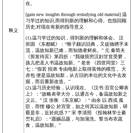
在。
[gain new insights through restudying old material]
温
习学过的知识,而得到新的理解和心得。也指回顾
历史,对现在有新的指导意义
释义
(1).温习学过的知识，得到新的理解和体会。 汉
班固
《东都赋》
：“唯子颇识旧典，又徒驰骋乎末
流，温故知新已难，而知德者鲜矣。” 元 秦简夫
《剪发待宾》
第四折：“我做箇穷汉妇甘贫受窘，
孩儿把圣人书温故知新。” 老舍
《四世同堂》
三
七：“假若 招弟 专由电影上取得装饰的模范， 大
赤包 便是温故知新，从古旧的本位的文化中去发
掘，而后重新改造。”
(2).温习历史经验，认识现在。
《汉书·百官公卿表
上》
：“故略表举大分，以通古今，备温故知新之
义云。” 汉 张衡
《东京赋》
：“ 由余 以 西戎 孤
臣，而悝 穆公 於宫室，如之何其以温故知新，研
覈是非，近於此惑？” 宋 李清照
《投翰林学士綦
崈礼启》
：“愿赐品题，与加湔洗。誓当布衣蔬
食，温故知新。”