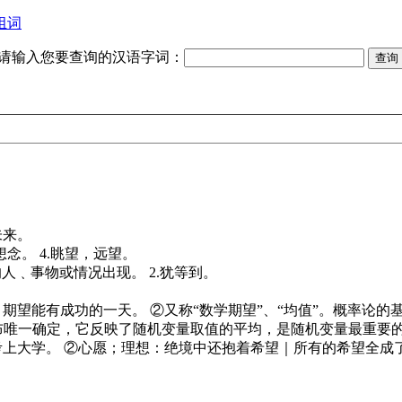
组词
请输入您要查询的汉语字词：
未来。
.想念。 4.眺望，远望。
人﹑事物或情况出现。 2.犹等到。
期望能有成功的一天。 ②又称“数学期望”、“均值”。概率论的
布唯一确定，它反映了随机变量取值的平均，是随机变量最重要
上大学。 ②心愿；理想：绝境中还抱着希望｜所有的希望全成