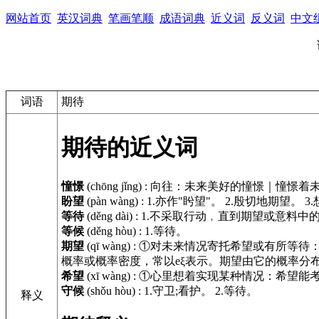
网站首页
英汉词典
笔画笔顺
成语词典
近义词
反义词
中文
词语
期待
期待的近义词
憧憬
(chōng jǐng)
:
向往：未来美好的憧憬｜憧憬着
盼望
(pàn wàng)
:
1.亦作"盻望"。 2.殷切地期望。 3
等待
(děng dài)
:
1.不采取行动﹐直到期望或意料中的
等候
(děng hòu)
:
1.等待。
期望
(qī wàng)
:
①对未来情况寄托希望或有所等待：
概率或概率密度，常以eξ表示。期望由它的概率分
希望
(xī wàng)
:
①心里想着实现某种情况：希望能考
守候
(shǒu hòu)
:
1.守卫;看护。 2.等待。
释义