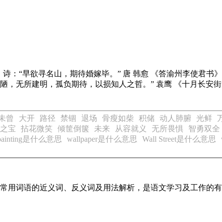
》
诗：“早欲寻名山，期待婚嫁毕。” 唐 韩愈
《答渝州李使君书》
荒陋，无所建明，孤负期待，以损知人之哲。” 袁鹰
《十月长安街
未曾
大开
路径
禁锢
退场
骨瘦如柴
积储
动人肺腑
光鲜
之宝
拈花微笑
倾筐倒箧
未来
从容就义
无所畏惧
智勇双全
-painting是什么意思
wallpaper是什么意思
Wall Street是什么意思
全部常用词语的近义词、反义词及用法解析，是语文学习及工作的