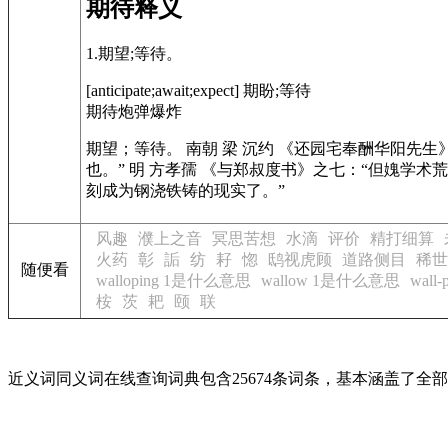
期待释义
1.期望;等待。
[anticipate;await;expect] 期盼;等待
期待炮弹爆炸
期望；等待。 南朝 梁 沉约
《还园宅奉酬华阳先生
也。” 明 方孝孺
《与郑叔度书》
之七：“但媿学术
刻成为钢浇铁铸的现实了。”
风趣
濮上之音
冥思苦想
水滴
评价
精打细算
火药
彰
詬
纺
耔
惚
鸱视虎顾
道路侧目
稀世
随便看
walloping 1是什么意思
wallow 1是什么意思
wall
桉
茨
耙
颐
联
近义词同义词在线查询词典包含25674条词条，基本涵盖了