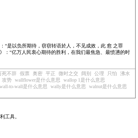
：“是以负所期待，窃窃转语於人，不见成效，此 愈 之罪
》
：“亿万人民衷心期待的胜利，在我们最焦急、最愤懑的时
万死不辞
假票
奥密
平正
微时之交
阔别
公理
只怕
沸水
攻势
wallflower是什么意思
wallop 1是什么意思
wall-to-wall是什么意思
wally是什么意思
walnut是什么意思
有利工具。