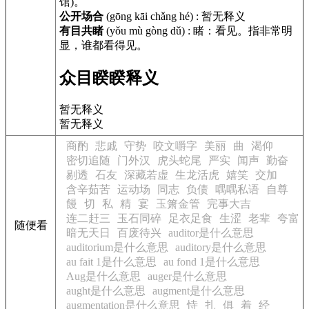
馆)。
公开场合
(gōng kāi chǎng hé)
:
暂无释义
有目共睹
(yǒu mù gòng dǔ)
:
睹：看见。指非常明
显，谁都看得见。
众目睽睽释义
暂无释义
暂无释义
商酌
悲戚
守势
咬文嚼字
美丽
曲
渴仰
密切追随
门外汉
虎头蛇尾
严实
闻声
勤奋
剔透
石友
深藏若虚
生龙活虎
嬉笑
交加
含辛茹苦
运动场
同志
负债
喁喁私语
自尊
饅
切
私
精
宴
玉箫金管
完事大吉
连二赶三
玉石同碎
足衣足食
生涩
老辈
夸富
随便看
暗无天日
百废待兴
auditor是什么意思
auditorium是什么意思
auditory是什么意思
au fait 1是什么意思
au fond 1是什么意思
Aug是什么意思
auger是什么意思
aught是什么意思
augment是什么意思
augmentation是什么意思
恃
扎
俱
着
经