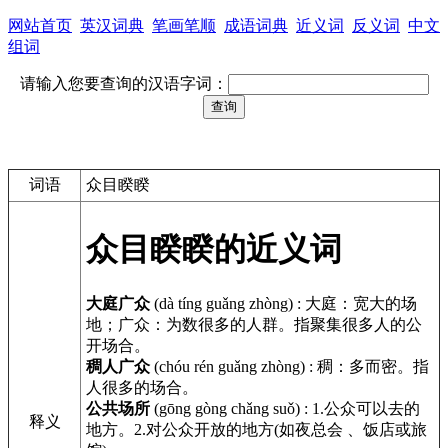
网站首页
英汉词典
笔画笔顺
成语词典
近义词
反义词
中文
组词
请输入您要查询的汉语字词：
词语
众目睽睽
众目睽睽的近义词
大庭广众
(dà tíng guǎng zhòng)
:
大庭：宽大的场
地；广众：为数很多的人群。指聚集很多人的公
开场合。
稠人广众
(chóu rén guǎng zhòng)
:
稠：多而密。指
人很多的场合。
公共场所
(gōng gòng chǎng suǒ)
:
1.公众可以去的
释义
地方。2.对公众开放的地方(如夜总会 、饭店或旅