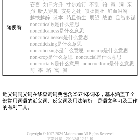
吝啬
如日方升
寸步难行
不乱
箝
羸
彌
亲
峁
听人穿鼻
安身之处
倾肠倒肚
鲜血淋漓
越扶越醉
蓝本
苟且偷生
展望
战败
足智多谋
noncritically是什么意思
随便看
noncriticalness是什么意思
noncriticalnesses是什么意思
noncriticizing是什么意思
noncriticizings是什么意思
noncrop是什么意思
non-crop是什么意思
noncrucial是什么意思
noncrucially是什么意思
noncruciform是什么意思
前
率
珞
寓
澹
近义词同义词在线查询词典包含25674条词条，基本涵盖了全
部常用词语的近义词、反义词及用法解析，是语文学习及工作
的有利工具。
Copyright © 1997-2024 Mahpro.com All Rights Reserved
更新时间：2026/8/8 12:12:10