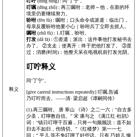
叮咛
(dīng níng)
:
同‘丁宁’。
叮嘱
(dīng zhǔ)
:
再三嘱咐：老师～他，在新的环
境里仍要继续努力。
吩咐
(fēn fù)
:
嘱咐；口头命令或派遣：临出门，
母亲反覆吩咐他要小心｜吩咐兵丁立即去抓人。
嘱咐
(zhǔ fù)
:
1.叮嘱，吩咐。
打发
(dǎ fā)
:
①差遣；派出：这件事他打发秘书去
办了。 ②支走；使离开：终于把他打发了。 ③度
过；消磨(时间)：他整天呆在电视机前打发光阴。
叮咛释义
同‘丁宁’。
释义
[give carerul instructions repeatedly]
叮嘱,告诫
乃叮咛而去。——清· 梁启超
《谭嗣同传》
(1).再三嘱咐。 唐 寒山
《诗》
之二一六：“自古多
少圣，叮嚀教自信。” 宋 康与之
《满江红·杜鹃》
词：“镇日叮嚀千百遍，只将一句频频説：道不如
归去不如归，伤情切。”
《红楼梦》
第一一七
回：“ 平儿 等不免叮嚀了好些话。只有 巧姐儿 惨