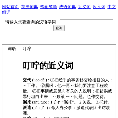
网站首页
英汉词典
笔画笔顺
成语词典
近义词
反义词
中文
组词
请输入您要查询的汉语字词：
词语
叮咛
叮咛的近义词
交代
(jiāo dài)
:
①把经手的事务移交给接替的人：
～工作。 ②嘱咐：他一再～我们要注意工程质
量。 ③把事情或意见向有关的人说明；把错误或
罪行坦白出来：～政策 ㄧ～问题。也作交待。
嘱托
(zhǔ tuō)
:
1.亦作"嘱托"。 2.关说。 3.托付。
派遣
(pài qiǎn)
:
命人办公事：派遣代表团出访欧
洲。