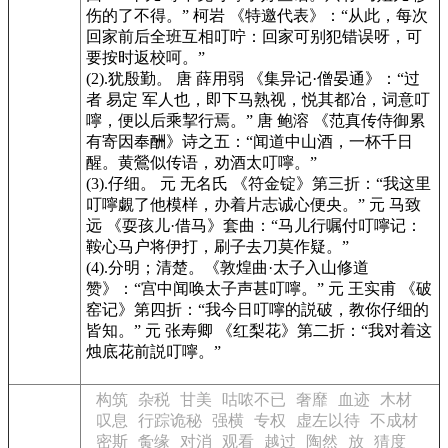
伤的了不得。” 柯岩
《特邀代表》
：“从此，每次
回家前后全班互相叮咛：回家可别犯错误呀，可
要按时返校呵。”
(2).犹殷勤。 唐 薛用弱
《集异记·僧晏通》
：“过
者 易定 军人也，即下马熟视，悦其都冶，词意叮
嚀，便以后乘挈行焉。” 唐 鲍溶
《范真传侍御累
有寄因奉酬》
诗之五：“闻道中山酒，一杯千日
醒。黄鶯似传语，劝酒太叮嚀。”
(3).仔细。 元 无名氏
《符金锭》
第三折：“我这里
叮嚀覷了他模样，办着片志诚心便央。” 元 马致
远
《耍孩儿·借马》
套曲：“马儿行嘱付叮嚀记：
鞍心马户将伊打，刷子去刀莫作疑。”
(4).分明；清楚。
《敦煌曲·太子入山修道
赞》
：“宫中闻唤太子声甚叮嚀。” 元 王实甫
《破
窑记》
第四折：“我今日叮嚀的説破，教你仔细的
皆知。” 元 张寿卿
《红梨花》
第二折：“我对着这
烛底花前説叮嚀。”
构筑
杂税
甘美
咕哝不已
奢靡
血迹
木材
叹息
行踪诡秘
强横
专权
虚左以待
不成材
密斯
夤缘
对消
观看
越过
陶然
放
猜度