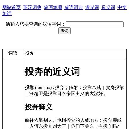
网站首页
英汉词典
笔画笔顺
成语词典
近义词
反义词
中文
组词
请输入您要查询的汉语字词：
词语
投奔
投奔的近义词
投靠
(tóu kào)
:
投奔；依附：投靠亲戚｜卖身投靠
｜汪精卫是投靠日本帝国主义的大汉奸。
投奔释义
前往依靠别人。也指投奔的人或地方：投奔亲戚
｜入河东投奔刘大王｜你们下关东，有投奔吗?