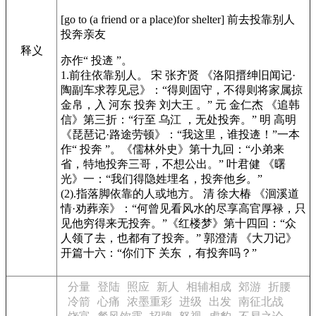
[go to (a friend or a place)for shelter] 前去投靠别人
投奔亲友
释义
亦作“ 投逩 ”。
1.前往依靠别人。 宋 张齐贤
《洛阳搢绅旧闻记·
陶副车求荐见忌》
：“得则固守，不得则将家属掠
金帛，入 河东 投奔 刘大王 。” 元 金仁杰
《追韩
信》
第三折：“行至 乌江 ，无处投奔。” 明 高明
《琵琶记·路途劳顿》
：“我这里，谁投逩！”一本
作“ 投奔 ”。
《儒林外史》
第十九回：“小弟来
省，特地投奔三哥，不想公出。” 叶君健
《曙
光》
一：“我们得隐姓埋名，投奔他乡。”
(2).指落脚依靠的人或地方。 清 徐大椿
《洄溪道
情·劝葬亲》
：“何曾见看风水的尽享高官厚禄，只
见他穷得来无投奔。”
《红楼梦》
第十四回：“众
人领了去，也都有了投奔。” 郭澄清
《大刀记》
开篇十六：“你们下 关东 ，有投奔吗？”
分量
登陆
照应
新人
相辅相成
郊游
折腰
冷箭
心痛
浓墨重彩
进级
出发
南征北战