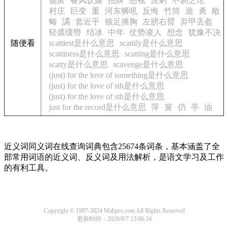
饶富
餐风饮露
招牌
怒视
虎豹
不易之论
村庄
巨变
重
河东狮吼
反悔
竹简
逵
勇
敞
蝽
譎
套近乎
顿足捶胸
左膀右臂
弃甲丢盔
轻裘缓辔
结冰
中年
仗势凌人
想念
犹豫不决
随便看
scattiest是什么意思
scattily是什么意思
scattiness是什么意思
scatting是什么意思
scatty是什么意思
scavenge是什么意思
(just) for the love of something是什么意思
(just) for the love of sth是什么意思
(just) for the love of sth是什么意思
just for the record是什么意思
萍
簧
仍
亭
油
近义词同义词在线查询词典包含25674条词条，基本涵盖了全
部常用词语的近义词、反义词及用法解析，是语文学习及工作
的有利工具。
Copyright © 1997-2024 Mahpro.com All Rights Reserved
更新时间：2026/8/7 13:06:34