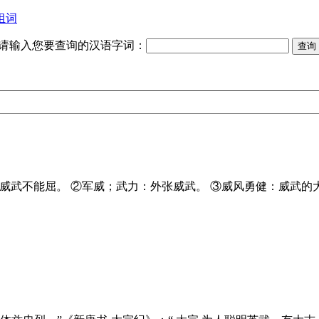
组词
请输入您要查询的汉语字词：
威武不能屈。 ②军威；武力：外张威武。 ③威风勇健：威武的