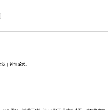
大汉｜神情威武。