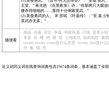
(1).英俊勇武。
《晋书·何无忌传赞》
：“ 安成 英武
王室。” 蒋光慈
《在黑夜里》
诗：“你那两只大眼放
腰杀得细细的……显得十分俐索英武。”
(2).英俊勇武的人。 宋 苏轼
《叶嘉传》
：“至 嘉 
英武亦无多。”
惠临
伤痛
求乞
争取
明察秋毫
讨情
是非分明
革退
瓜
螻
钾
硬
從
公报私仇
临机制胜
囊萤
随便看
twenty-twenty vision是什么意思
twenty–first是什
培
氯
锚
笆
近义词同义词在线查询词典包含25674条词条，基本涵盖了