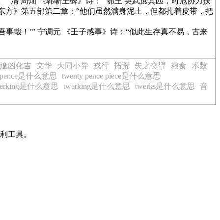
” 清 周灿
《韩蕲王碑》
诗：“ 鄂王 英武庶其匹，时危协力扶
东方》
第五部第二章：“他们虽然满身泥土，但都扎着皮带，把
事哉！’” 宁调元
《壬子感事》
诗：“似此生存真不易，古来
逢凶化吉
文华
大同小异
戎行
拓荒
失之交臂
粮食
术数
ty pence是什么意思
twenty pence piece是什么意思
werking是什么意思
twerking是什么意思
twerks是什么意思
音
有利工具。