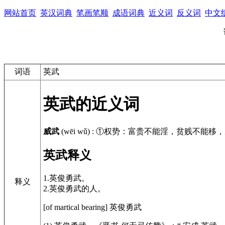
网站首页
英汉词典
笔画笔顺
成语词典
近义词
反义词
中文
词语
英武
英武的近义词
威武
(wēi wǔ)
:
①权势：富贵不能淫，贫贱不能移，
英武释义
1.英俊勇武。
释义
2.英俊勇武的人。
[of martical bearing]
英俊勇武