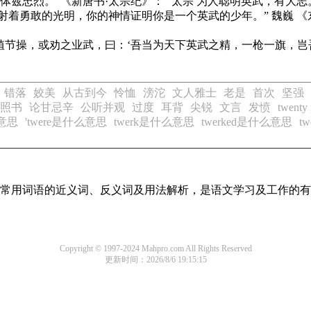
，体兹忠烈。”
《新唐书·太宗纪》
：“ 太宗 为人聪明英武，有大志。
射着勇敢的光明，你的神情证明你是一个英武的少年。” 魏巍
《
少植节操，或劝之业武，曰：‘吾当为天下英武之精，一枪一旗，岂吾
错落
姣美
从古到今
怜恤
滂沱
文人雅士
老是
首次
坚强
照书
论甘忌辛
公听并观
过度
耳背
尖锐
文言
发愤
twen
么意思
'twere是什么意思
twerk是什么意思
twerked是什么意思
t
全部常用词语的近义词、反义词及用法解析，是语文学习及工作的
Copyright © 1997-2024 Mahpro.com All Rights Reserved
更新时间：2026/8/6 19:15:15