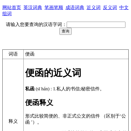
网站首页
英汉词典
笔画笔顺
成语词典
近义词
反义词
中文
组词
请输入您要查询的汉语字词：
词语
便函
便函的近义词
私函
(sī hán)
:
1.私人的书信;秘密信件。
便函释义
形式比较简便的、非正式公文的信件 （区别于‘公
释义
函 ’）。