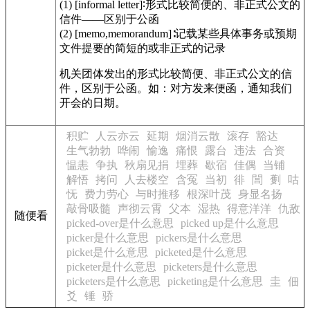
(1)
[informal letter]
∶形式比较简便的、非正式公文的
信件——区别于公函
(2) [memo,memorandum]∶记载某些具体事务或预期
文件提要的简短的或非正式的记录
机关团体发出的形式比较简便、非正式公文的信
件，区别于公函。如：对方发来便函，通知我们
开会的日期。
积贮
人云亦云
延期
烟消云散
滚存
豁达
生气勃勃
哗闹
愉逸
痛恨
露台
违法
合资
愠恚
争执
秋扇见捐
埋葬
歇宿
佳偶
当铺
解悟
拷问
人去楼空
含冤
当初
徘
閶
劐
咕
怃
费力劳心
与时推移
根深叶茂
身显名扬
敲骨吸髓
声彻云霄
父本
湿热
得意洋洋
仇敌
随便看
picked-over是什么意思
picked up是什么意思
picker是什么意思
pickers是什么意思
picket是什么意思
picketed是什么意思
picketer是什么意思
picketers是什么意思
picketers是什么意思
picketing是什么意思
圭
佃
爻
锤
骄