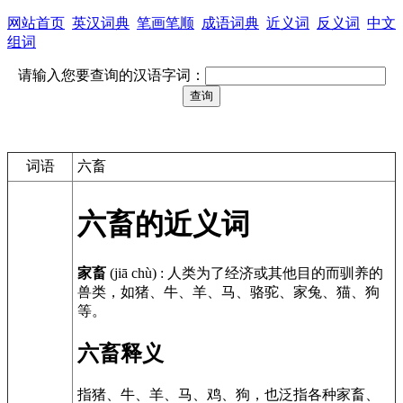
网站首页
英汉词典
笔画笔顺
成语词典
近义词
反义词
中文
组词
请输入您要查询的汉语字词：
词语
六畜
六畜的近义词
家畜
(jiā chù)
:
人类为了经济或其他目的而驯养的
兽类，如猪、牛、羊、马、骆驼、家兔、猫、狗
等。
六畜释义
指猪、牛、羊、马、鸡、狗，也泛指各种家畜、