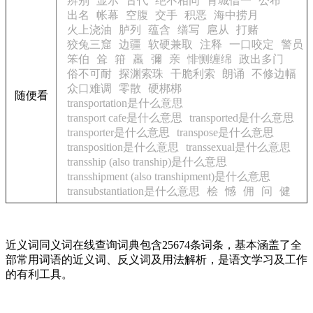
辨别
显示
古代
绝不相同
背城借一
公布
出名
帐幕
空腹
交手
积恶
海中捞月
火上浇油
胪列
蕴含
缮写
扈从
打赌
狡兔三窟
边疆
软硬兼取
注释
一口咬定
警员
笨伯
耸
箝
羸
彌
亲
悱恻缠绵
政出多门
俗不可耐
探渊索珠
干脆利索
朗诵
不修边幅
众口难调
零散
硬梆梆
随便看
transportation是什么意思
transport cafe是什么意思
transported是什么意思
transporter是什么意思
transpose是什么意思
transposition是什么意思
transsexual是什么意思
transship (also tranship)是什么意思
transshipment (also transhipment)是什么意思
transubstantiation是什么意思
桧
憾
佣
问
健
近义词同义词在线查询词典包含25674条词条，基本涵盖了全
部常用词语的近义词、反义词及用法解析，是语文学习及工作
的有利工具。