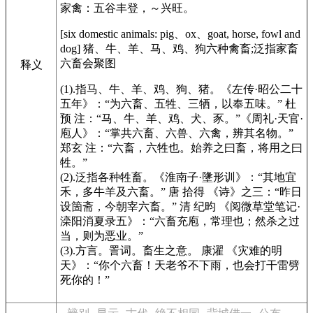
家禽：五谷丰登，～兴旺。
[six domestic animals: pig、ox、goat, horse, fowl and
dog] 猪、牛、羊、马、鸡、狗六种禽畜;泛指家畜
六畜会聚图
释义
(1).指马、牛、羊、鸡、狗、猪。
《左传·昭公二十
五年》
：“为六畜、五牲、三牺，以奉五味。” 杜
预 注：“马、牛、羊、鸡、犬、豕。”
《周礼·天官·
庖人》
：“掌共六畜、六兽、六禽，辨其名物。”
郑玄 注：“六畜，六牲也。始养之曰畜，将用之曰
牲。”
(2).泛指各种牲畜。
《淮南子·墬形训》
：“其地宜
禾，多牛羊及六畜。” 唐 拾得
《诗》
之三：“昨日
设箇斋，今朝宰六畜。” 清 纪昀
《阅微草堂笔记·
滦阳消夏录五》
：“六畜充庖，常理也；然杀之过
当，则为恶业。”
(3).方言。詈词。畜生之意。 康濯
《灾难的明
天》
：“你个六畜！天老爷不下雨，也会打干雷劈
死你的！”