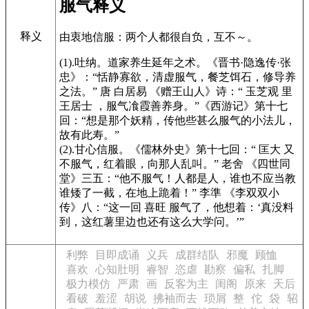
服气释义
释义
由衷地信服：两个人都很自负，互不～。
(1).吐纳。道家养生延年之术。
《晋书·隐逸传·张
忠》
：“恬静寡欲，清虚服气，餐芝饵石，修导养
之法。” 唐 白居易
《赠王山人》
诗：“ 玉芝观 里
王居士 ，服气飡霞善养身。”
《西游记》
第十七
回：“想是那个妖精，传他些甚么服气的小法儿，
故有此寿。”
(2).甘心信服。
《儒林外史》
第十七回：“ 匡大 又
不服气，红着眼，向那人乱叫。” 老舍
《四世同
堂》
三五：“他不服气！人都是人，谁也不应当教
谁矮了一截，在地上跪着！” 李準
《李双双小
传》
八：“这一回 喜旺 服气了，他想着：‘真没料
到，这红薯里边也还有这么大学问。’”
利弊
目即成诵
义兵
成群结队
邪魔
顾恤
喜欢
心知肚明
睿智
恣虐
勘察
偏私
扎脚
极力模仿
严肃
画
反客为主
闺阁
原来
天后
看破
羞涩
胡说
拂袖而去
琐屑
整
佗
袋
轺