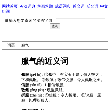
网站首页
英汉词典
笔画笔顺
成语词典
近义词
反义词
中文
组词
请输入您要查询的汉语字词：
词语
服气
服气的近义词
佩服
(pèi fú)
:
①佩带：有宝玉于是，俗人投之，
卞和佩服。 ②钦佩；敬仰悦服：令人佩服之至。
信服
(xìn fú)
:
1.相信佩服。
敬佩
(jìng pèi)
:
敬重佩服。
折服
(zhé fú)
:
①信服：令人折服。 ②说服；屈
服：以理折服人。