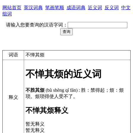
网站首页
英汉词典
笔画笔顺
成语词典
近义词
反义词
中文
组词
请输入您要查询的汉语字词：
词语
不惮其烦
不惮其烦的近义词
不胜其烦
(bù shèng qí fán)
:
胜：禁得起；烦：烦
琐。烦琐得使人受不了。
释义
不惮其烦释义
暂无释义
暂无释义