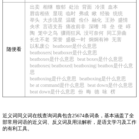
出卖
相继
馥郁
处治
背面
冷漠
血本
唇齿相依
显现
临时
弗成
瞅
经验
统统
举头
大步流星
温暖
俭仆
融化
王孙
盛情
央求
言语支吾
痛改前非
深嗜
埠
垒
使
崞
陶
笼中之鸟
骤雨狂风
没可奈何
同工异曲
长生不老
荣誉
盛极一时
炯炯有神
无害
以私废公
beatboxer是什么意思
随便看
beatboxers| beatboxer是什么意思
beatboxes是什么意思
beat boxes是什么意思
beatboxes| beatboxed| beatboxing| beatbox是什么意
思
beatboxing是什么意思
beatboxing是什么意思
be at command是什么意思
beat down是什么意思
beat down是什么意思
份
晦
德
咏
楞
近义词同义词在线查询词典包含25674条词条，基本涵盖了全
部常用词语的近义词、反义词及用法解析，是语文学习及工作
的有利工具。