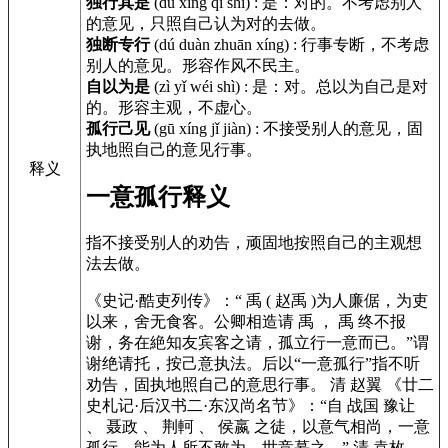
独行其是
(dú xíng qí shì)
:
是：对的。不考虑别人
的意见，只照自己认为对的去做。
独断专行
(dú duàn zhuān xíng)
:
行事专断，不考虑
别人的意见。形容作风不民主。
自以为是
(zì yǐ wéi shì)
:
是：对。总以为自己是对
的。形容主观，不虚心。
孤行己见
(gū xíng jǐ jiàn)
:
不接受别人的意见，固
执地照自己的意见行事。
释义
一意孤行释义
指不接受别人的劝告，顽固地按照自己的主观想
法去做。
《史记·酷吏列传》
：“ 禹 ( 赵禹 )为人廉倨，为吏
以来，舍无食客。公卿相造请 禹 ， 禹 终不报
谢，务在絶知友宾客之请，孤立行一意而已。”谓
谢绝请托，按己意执法。后以“一意孤行”指不听
劝告，固执地照自己的意思行事。 清 赵翼
《廿二
史札记·后汉书二·东汉尚名节》
：“自 战国 豫让
、 聂政 、 荆軻 、 侯嬴 之徒，以意气相尚，一意
孤行，能为人所不敢为，世竞慕之。” 清 袁枚