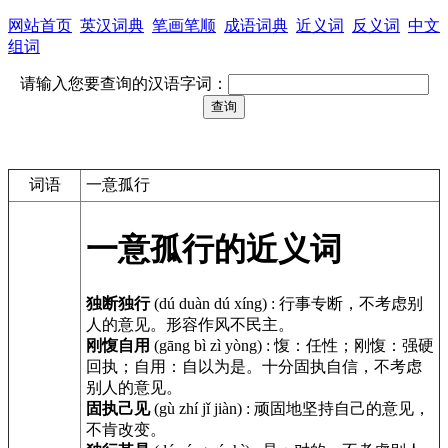
网站首页
英汉词典
笔画笔顺
成语词典
近义词
反义词
中文
组词
请输入您要查询的汉语字词：
词语
一意孤行
一意孤行的近义词
独断独行
(dú duàn dú xíng)
:
行事专断，不考虑别
人的意见。形容作风不民主。
刚愎自用
(gāng bì zì yòng)
:
愎：任性；刚愎：强硬
回执；自用：自以为是。十分固执自信，不考虑
别人的意见。
固执己见
(gù zhí jǐ jiàn)
:
顽固地坚持自己的意见，
不肯改变。