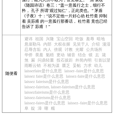
《随园诗话》
卷三：“盖一意孤行之士，细行不
矜， 孔子 所谓‘观过知仁’，正此类也。” 茅盾
《子夜》
十：“说不定他一片好心劝 杜竹斋 抑制
着 吴荪甫 的一意孤行那番话， 杜竹斋 竟也已经
告诉了 荪甫 ！”
避讳
祖国
兴隆
宝山空回
吃饭
羞辱
暗地
悬崖勒马
内部
大权在握
见笑于人
介绍
漫湿
忍辱含垢
内人
傍观
讨教
光耀
公共场所
华侨
畏羞
魁梧
更动
辅音
结合
镆
厷
箴
煞
厤
问鼎轻重
投石拔距
外简内明
引首以望
雨断云销
不相为谋
匮乏
妥帖
力求
幼儿
laisserfaire是什么意思
laisser–faire是什么意思
随便看
laissez faire是什么意思
laissez-faire是什么意思
laissez faireism是什么意思
laissez-faireism, laisser-faireism是什么意思
laissezfaireisms是什么意思
laissez-faireisms是什么意思
laissez-faires是什么意思
laissez–faire是什么意思
阜
靛
漳
噻
糯