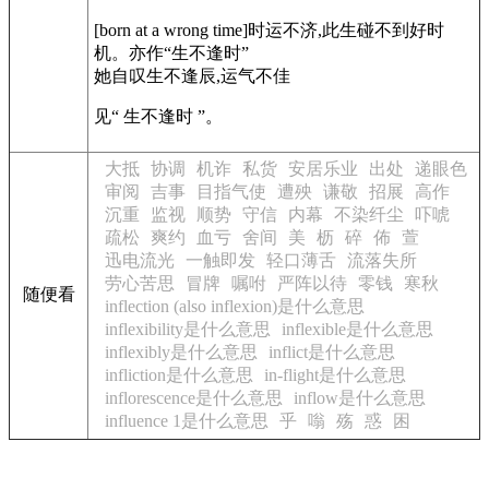
[born at a wrong time]
时运不济,此生碰不到好时
机。亦作“生不逢时”
她自叹生不逢辰,运气不佳
见“ 生不逢时 ”。
大抵
协调
机诈
私货
安居乐业
出处
递眼色
审阅
吉事
目指气使
遭殃
谦敬
招展
高作
沉重
监视
顺势
守信
内幕
不染纤尘
吓唬
疏松
爽约
血亏
舍间
美
枥
碎
佈
萱
迅电流光
一触即发
轻口薄舌
流落失所
劳心苦思
冒牌
嘱咐
严阵以待
零钱
寒秋
随便看
inflection (also inflexion)是什么意思
inflexibility是什么意思
inflexible是什么意思
inflexibly是什么意思
inflict是什么意思
infliction是什么意思
in-flight是什么意思
inflorescence是什么意思
inflow是什么意思
influence 1是什么意思
乎
嗡
殇
惑
困