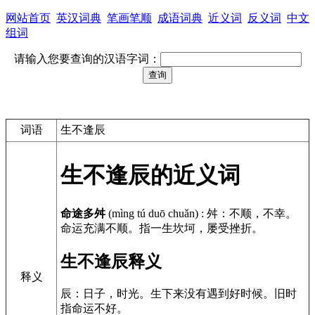
网站首页
英汉词典
笔画笔顺
成语词典
近义词
反义词
中文
组词
请输入您要查询的汉语字词：
词语
生不逢辰
生不逢辰的近义词
命途多舛
(mìng tú duō chuǎn)
:
舛：不顺，不幸。
命运充满不顺。指一生坎坷，屡受挫折。
生不逢辰释义
释义
辰：日子，时光。生下来没有遇到好时候。旧时
指命运不好。