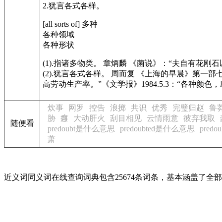
2.犹言各式各样。
[all sorts of]
多种
各种领域
各种形状
(1).指诸多物类。 章炳麟
《菌说》
：“夫自有花刚
(2).犹言各式各样。 周而复
《上海的早晨》
第一部
高劳动生产率。”
《文学报》
1984.5.3：“各种颜
炊事
网罗
控告
浪掷
共识
优秀
完璧归赵
鲁
胁
癰
大动肝火
刮目相见
云情雨意
彼弃我取
随便看
predoubt是什么意思
predoubted是什么意思
pred
萧
近义词同义词在线查询词典包含25674条词条，基本涵盖了