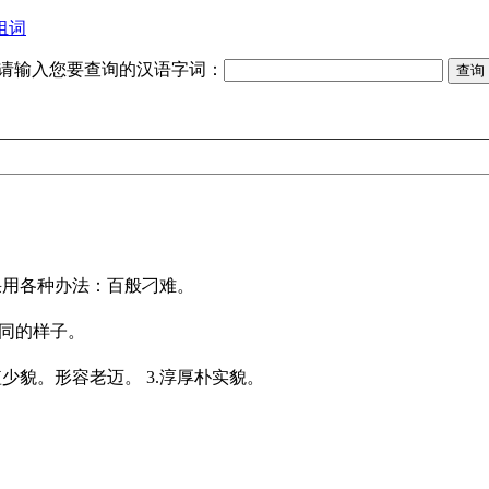
组词
请输入您要查询的汉语字词：
采用各种办法：百般刁难。
不同的样子。
发短少貌。形容老迈。 3.淳厚朴实貌。