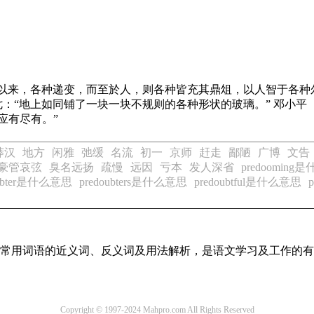
石以来，各种递变，而至於人，则各种皆充其鼎俎，以人智于各种
七：“地上如同铺了一块一块不规则的各种形状的玻璃。” 邓小平
色，应有尽有。”
莽汉
地方
闲雅
弛缓
名流
初一
京师
赶走
鄙陋
广博
文告
豪管哀弦
臭名远扬
疏慢
远因
亏本
发人深省
predooming
oubter是什么意思
predoubters是什么意思
predoubtful是什么意思
全部常用词语的近义词、反义词及用法解析，是语文学习及工作的
Copyright © 1997-2024 Mahpro.com All Rights Reserved