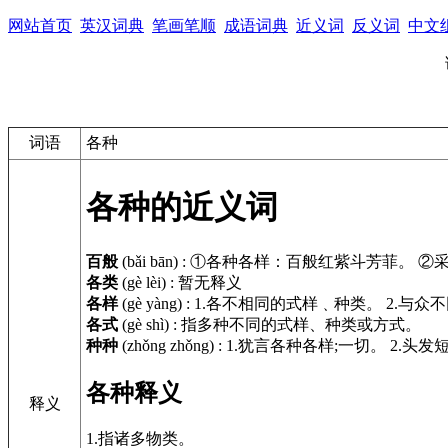
网站首页
英汉词典
笔画笔顺
成语词典
近义词
反义词
中文
词语
各种
各种的近义词
百般
(bǎi bān)
:
①各种各样：百般红紫斗芳菲。 ②
各类
(gè lèi)
:
暂无释义
各样
(gè yàng)
:
1.各不相同的式样﹑种类。 2.与众
各式
(gè shì)
:
指多种不同的式样、种类或方式。
种种
(zhǒng zhǒng)
:
1.犹言各种各样;一切。 2.头
各种释义
释义
1.指诸多物类。