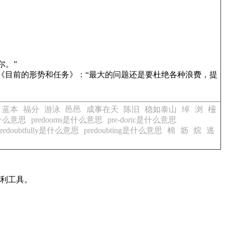
尔。”
《目前的形势和任务》
：“最大的问题还是要杜绝各种浪费，提
蓝本
福分
游泳
邑邑
成事在天
陈旧
稳如泰山
绰
浏
欞
是什么意思
predooms是什么意思
pre-doric是什么意思
predoubtfully是什么意思
predoubting是什么意思
棉
坜
烷
逃
有利工具。