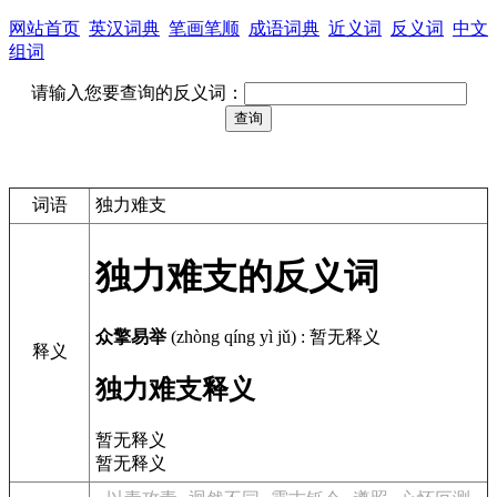
网站首页
英汉词典
笔画笔顺
成语词典
近义词
反义词
中文
组词
请输入您要查询的反义词：
词语
独力难支
独力难支的反义词
众擎易举
(zhòng qíng yì jǔ)
:
暂无释义
释义
独力难支释义
暂无释义
暂无释义