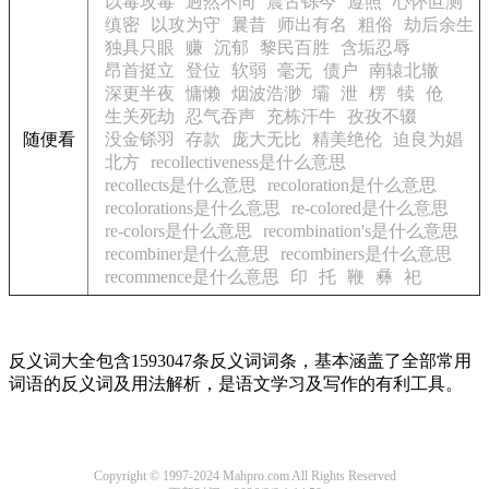
以毒攻毒
迥然不同
震古铄今
遵照
心怀叵测
缜密
以攻为守
曩昔
师出有名
粗俗
劫后余生
独具只眼
赚
沉郁
黎民百胜
含垢忍辱
昂首挺立
登位
软弱
毫无
债户
南辕北辙
深更半夜
慵懒
烟波浩渺
壩
泄
楞
犊
伧
生关死劫
忍气吞声
充栋汗牛
孜孜不辍
随便看
没金铩羽
存款
庞大无比
精美绝伦
迫良为娼
北方
recollectiveness是什么意思
recollects是什么意思
recoloration是什么意思
recolorations是什么意思
re-colored是什么意思
re-colors是什么意思
recombination's是什么意思
recombiner是什么意思
recombiners是什么意思
recommence是什么意思
印
托
鞭
彝
祀
反义词大全包含1593047条反义词词条，基本涵盖了全部常用
词语的反义词及用法解析，是语文学习及写作的有利工具。
Copyright © 1997-2024 Mahpro.com All Rights Reserved