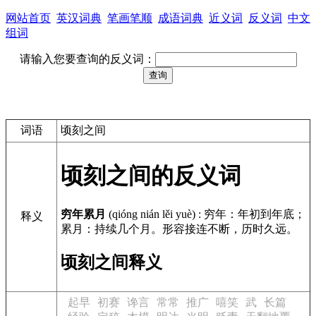
网站首页
英汉词典
笔画笔顺
成语词典
近义词
反义词
中文
组词
请输入您要查询的反义词：
词语
顷刻之间
顷刻之间的反义词
穷年累月
(qióng nián lěi yuè)
:
穷年：年初到年底；
释义
累月：持续几个月。形容接连不断，历时久远。
顷刻之间释义
起早
初赛
谗言
常常
推广
嘻笑
武
长篇