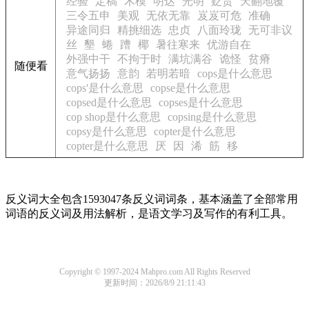
经验
定稿
木模
明达
光明
贬责
天翻地覆
三令五申
美观
无依无靠
岌岌可危
准确
异途同归
精挑细选
忠贞
八面玲珑
无可非议
丝
墾
蜷
蹧
椰
暑往寒来
优游自在
外强中干
不拘于时
满坑满谷
诡怪
贫瘠
随便看
意气扬扬
意韵
若明若暗
cops是什么意思
cops'是什么意思
copse是什么意思
copsed是什么意思
copses是什么意思
cop shop是什么意思
copsing是什么意思
copsy是什么意思
copter是什么意思
copter是什么意思
厌
因
浠
筋
移
反义词大全包含1593047条反义词词条，基本涵盖了全部常用
词语的反义词及用法解析，是语文学习及写作的有利工具。
Copyright © 1997-2024 Mahpro.com All Rights Reserved
更新时间：2026/8/9 21:11:43