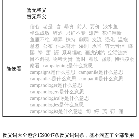
暂无释义
暂无释义
信心
老是
含
暴食
前人
要价
淡水鱼
坐观成败
醉酒
只红不专
难产
花样翻新
鱼雁不绝
嘲弄
扶持
削弱
支流
强化
温饱
怠忽
公布
佶屈聱牙
湿润
承当
杳无音信
踯
罌
禄
掰
誙
系马埋轮
画虎刻鹄
空话连篇
目不斜视
物稀为贵
暂时
酣饮
褫职
恃强凌弱
察看
campaigning是什么意思
随便看
campaigns是什么意思
campanile是什么意思
campaniles是什么意思
campanili是什么意思
campanologer是什么意思
campanologers是什么意思
campanologically是什么意思
campanologies是什么意思
campanologist是什么意思
匐
鳄
茂
窃
俑
反义词大全包含1593047条反义词词条，基本涵盖了全部常用