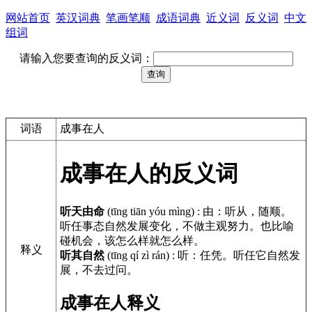
网站首页
英汉词典
笔画笔顺
成语词典
近义词
反义词
中文
组词
请输入您要查询的反义词：
词语
成事在人
成事在人的反义词
听天由命
(tīng tiān yóu mìng)
:
由：听从，随顺。
听任事态自然发展变化，不做主观努力。也比喻
碰机会，该怎么样就怎么样。
释义
听其自然
(tīng qí zì rán)
:
听：任凭。听任它自然发
展，不去过问。
成事在人释义