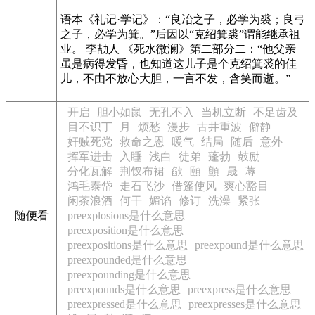
语本
《礼记·学记》
：“良冶之子，必学为裘；良弓
之子，必学为箕。”后因以“克绍箕裘”谓能继承祖
业。 李劼人
《死水微澜》
第二部分二：“他父亲
虽是病得发昏，也知道这儿子是个克绍箕裘的佳
儿，不由不放心大胆，一言不发，含笑而逝。”
开启
胆小如鼠
无孔不入
当机立断
不足齿及
目不识丁
月
烦愁
漫步
古井重波
僻静
奸贼死党
救命之恩
暖气
结局
随后
意外
挥军进击
入睡
浅白
徒弟
蓬勃
鼓励
分化瓦解
荆钗布裙
欿
頤
顫
晟
蓐
鸿毛泰岱
走石飞沙
借篷使风
爽心豁目
闲茶浪酒
何干
媚谄
修订
洗澡
紧张
随便看
preexplosions是什么意思
preexposition是什么意思
preexpositions是什么意思
preexpound是什么意思
preexpounded是什么意思
preexpounding是什么意思
preexpounds是什么意思
preexpress是什么意思
preexpressed是什么意思
preexpresses是什么意思