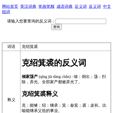
网站首页
英汉词典
笔画笔顺
成语词典
近义词
反义词
中文
组词
请输入您要查询的反义词：
词语
克绍箕裘
克绍箕裘的反义词
倾家荡产
(qīng jiā dàng chǎn)
:
倾：倒出；荡：扫
除，弄光。全部家产都被弄光了。
克绍箕裘释义
释义
克：能够；绍：继承；箕：畚箕；裘：皮袄。比
喻能继承父祖的事业。