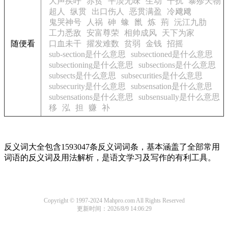
大声疾呼
赤贫
平淡无味
生动
干扰
暴殄天物
超人
纵贯
出口伤人
恶贯满盈
冷飕飕
鬼哭神号
人祸
砷
蟓
巤
炼
荊
沅江九肋
工力悉敌
安富尊荣
相帅成风
天下为家
随便看
口血未干
擢发难数
贫弱
金钱
招摇
sub-section是什么意思
subsectioned是什么意思
subsectioning是什么意思
subsections是什么意思
subsects是什么意思
subsecurities是什么意思
subsecurity是什么意思
subsensation是什么意思
subsensations是什么意思
subsensually是什么意思
移
泓
担
赚
补
反义词大全包含1593047条反义词词条，基本涵盖了全部常用
词语的反义词及用法解析，是语文学习及写作的有利工具。
Copyright © 1997-2024 Mahpro.com All Rights Reserved
更新时间：2026/8/9 14:06:29