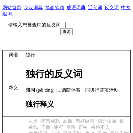
网站首页
英汉词典
笔画笔顺
成语词典
近义词
反义词
中文
组词
请输入您要查询的反义词：
词语
独行
独行的反义词
释义
陪同
(péi tóng)
:
1.谓陪伴着一同进行某项活动。
独行释义
去火
恼羞成怒
高傲
老奸巨猾
别开生面
夜
单线
干面
地府
旱路
正中
格格不入