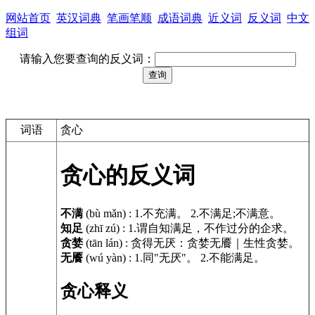
网站首页
英汉词典
笔画笔顺
成语词典
近义词
反义词
中文
组词
请输入您要查询的反义词：
词语
贪心
贪心的反义词
不满
(bù mǎn)
:
1.不充满。 2.不满足;不满意。
知足
(zhī zú)
:
1.谓自知满足，不作过分的企求。
贪婪
(tān lán)
:
贪得无厌：贪婪无餍｜生性贪婪。
无餍
(wú yàn)
:
1.同"无厌"。 2.不能满足。
贪心释义