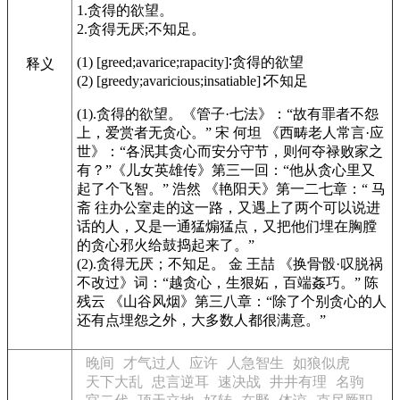
1.贪得的欲望。
2.贪得无厌;不知足。
(1) [greed;avarice;rapacity]∶贪得的欲望
释义
(2) [greedy;avaricious;insatiable]∶不知足
(1).贪得的欲望。
《管子·七法》
：“故有罪者不怨
上，爱赏者无贪心。” 宋 何坦
《西畴老人常言·应
世》
：“各泯其贪心而安分守节，则何夺禄败家之
有？”
《儿女英雄传》
第三一回：“他从贪心里又
起了个飞智。” 浩然
《艳阳天》
第一二七章：“ 马
斋 往办公室走的这一路，又遇上了两个可以说进
话的人，又是一通猛煽猛点，又把他们埋在胸膛
的贪心邪火给鼓捣起来了。”
(2).贪得无厌；不知足。 金 王喆
《换骨骰·叹脱祸
不改过》
词：“越贪心，生狠妬，百端姦巧。” 陈
残云
《山谷风烟》
第三八章：“除了个别贪心的人
还有点埋怨之外，大多数人都很满意。”
晚间
才气过人
应许
人急智生
如狼似虎
天下大乱
忠言逆耳
速决战
井井有理
名驹